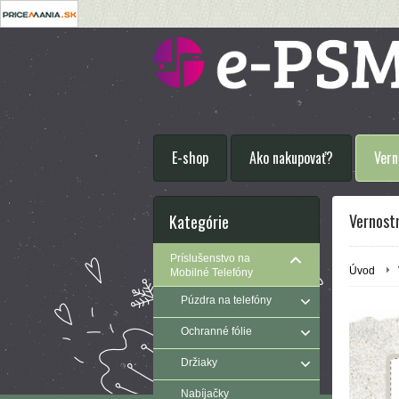
E-shop
Ako nakupovať?
Vern
Vernost
Kategórie
Príslušenstvo na
Úvod
Mobilné Telefóny
Púzdra na telefóny
Ochranné fólie
Držiaky
Nabíjačky