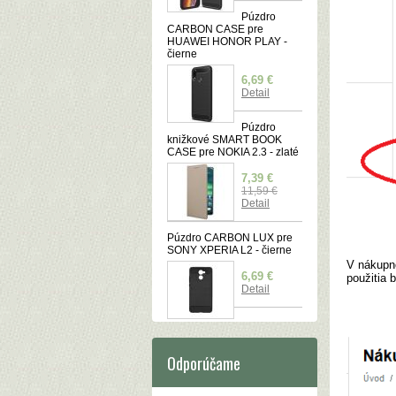
Púzdro
CARBON CASE pre
HUAWEI HONOR PLAY -
čierne
6,69 €
Detail
Púzdro
knižkové SMART BOOK
CASE pre NOKIA 2.3 - zlaté
7,39 €
11,59 €
Detail
Púzdro CARBON LUX pre
SONY XPERIA L2 - čierne
V nákupn
6,69 €
použitia 
Detail
Odporúčame