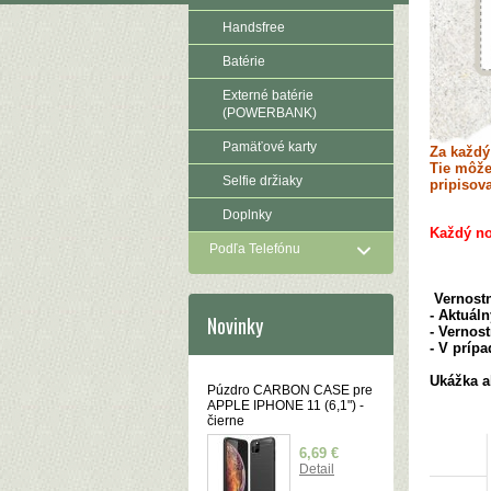
Handsfree
Batérie
Externé batérie
(POWERBANK)
Pamäťové karty
Za každ
Tie môže
Selfie držiaky
pripisov
Doplnky
Každý nov
Podľa Telefónu
Vernostn
- Aktuál
Novinky
- Vernos
- V príp
Ukážka a
Púzdro CARBON CASE pre
APPLE IPHONE 11 (6,1") -
čierne
6,69 €
Detail