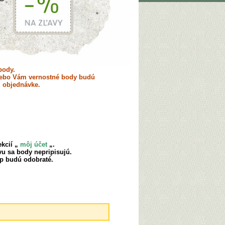
body.
lebo Vám vernostné body budú
j objednávke.
kcií „
môj účet
„.
vu sa body nepripisujú.
up budú odobraté.