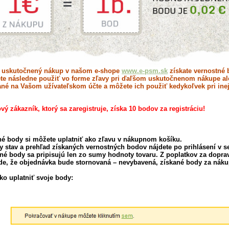
ý
uskutočnený
nákup v našom e-shope
www.e-psm.sk
získate vernostné 
te následne použiť vo forme zľavy pri ďaľšom uskutočnenom nákupe a
ané na Vašom užívateľskom účte a môžete ich použiť kedykoľvek pri ine
ý zákazník, ktorý sa zaregistruje, získa 10 bodov za registráciu!
é body si môžete uplatniť ako zľavu v nákupnom košíku.
ny stav a prehľad získaných vernostných bodov nájdete po prihlásení v se
tné body sa pripisujú len zo sumy hodnoty tovaru. Z poplatkov za dopra
ade, že objednávka bude stornovaná – nevybavená, získané body za nák
ko uplatniť svoje body: