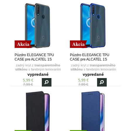
Akcia
Akcia
Púzdro ELEGANCE TPU
Púzdro ELEGANCE TPU
CASE pre ALCATEL 1S
CASE pre ALCATEL 1S
(2020) - čierne
(2020) - modré
zadný kryt z
transparentného
zadný kryt z
transparentného
silikónu
s farebným lemovaním
silikónu
s farebným lemovaním
vypredané
vypredané
5,99 €
5,99 €
7,99 €
7,99 €