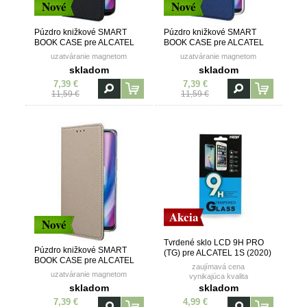
Nové
Nové
Púzdro knižkové SMART
Púzdro knižkové SMART
BOOK CASE pre ALCATEL
BOOK CASE pre ALCATEL
1S (2020) - čierne
1S (2020) - modré
uzatváranie magnetom
uzatváranie magnetom
skladom
skladom
7,39 €
7,39 €
11,59 €
11,59 €
Akcia
Nové
Tvrdené sklo LCD 9H PRO
Púzdro knižkové SMART
(TG) pre ALCATEL 1S (2020)
BOOK CASE pre ALCATEL
zaujímavá cena
1S (2020) - zlaté
uzatváranie magnetom
vynikajúca kvalita
skladom
skladom
7,39 €
4,99 €