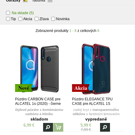
Obrázky
Tabuľka
Na sklade
(5)
Tip
Akcia
Zľava
Novinka
Zobrazené produkty
1 - 8
z celkových
8
Nové
Akcia
Púzdro CARBON CASE pre
Púzdro ELEGANCE TPU
ALCATEL 1s (2020) - čierne
CASE pre ALCATEL 1S
(2020) - červené
štýlové púzdro s kombináciou
zadný kryt z
transparentného
carbónu a hliníku
silikónu
s farebným lemovaním
skladom
vypredané
6,99 €
5,99 €
7,99 €