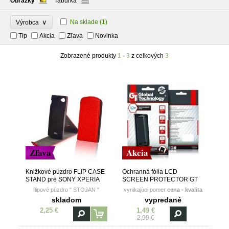
Obrázky
Tabuľka
∨
Na sklade
(1)
Výrobca
Tip
Akcia
Zľava
Novinka
Zobrazené produkty
1 - 3
z celkových
3
Zľava
Akcia
Knižkové púzdro FLIP CASE
Ochranná fólia LCD
STAND pre SONY XPERIA
SCREEN PROTECTOR GT
SP - červené
pre SONY XPERIA SP
flipové púzdro " STOJAN "
vynikajúci pomer
cena - kvalita
skladom
vypredané
2,25 €
1,49 €
2,99 €