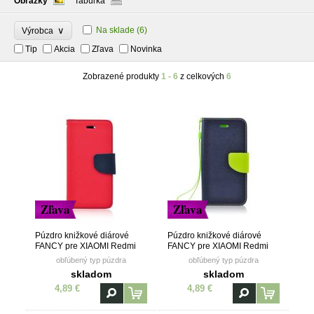
Obrázky
Tabuľka
∨
Na sklade
(6)
Výrobca
Tip
Akcia
Zľava
Novinka
Zobrazené produkty
1 - 6
z celkových
6
Zľava
Zľava
Púzdro knižkové diárové
Púzdro knižkové diárové
FANCY pre XIAOMI Redmi
FANCY pre XIAOMI Redmi
NOTE 2 - červeno modré
NOTE 2 - modro žlté
obľúbený typ púzdra
obľúbený typ púzdra
skladom
skladom
4,89 €
4,89 €