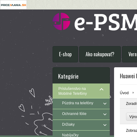
E-shop
Ako nakupovať?
Vern
Huawei 
Kategórie
Príslušenstvo na
Úvod
Mobilné Telefóny
Púzdra na telefóny
Zoradi
Ochranné fólie
Výr
Držiaky
Zobra
Nabíjačky