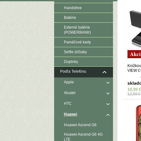
Handsfree
Batérie
Externé batérie
(POWERBANK)
Pamäťové karty
Selfie držiaky
Akci
Doplnky
Knižko
VIEW C
Podľa Telefónu
SMART 
čierne
Apple
sklad
10,99 €
Alcatel
12,99 €
HTC
Huawei
Huawei Ascend G6
Huawei Ascend G6 4G
LTE