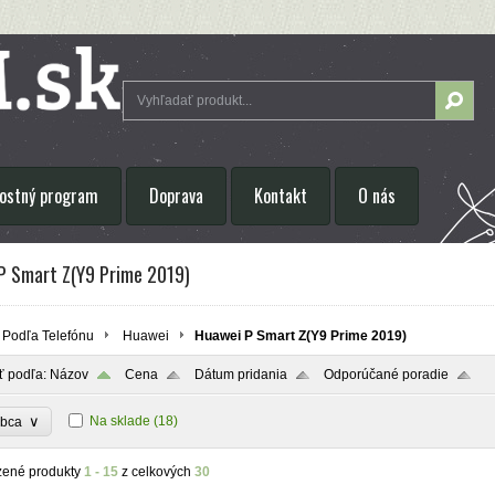
ostný program
Doprava
Kontakt
O nás
P Smart Z(Y9 Prime 2019)
Podľa Telefónu
Huawei
Huawei P Smart Z(Y9 Prime 2019)
ť podľa:
Názov
Cena
Dátum pridania
Odporúčané poradie
∨
Na sklade
(18)
obca
zené produkty
1 - 15
z celkových
30