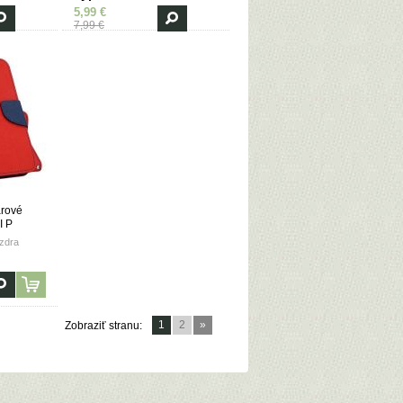
5,99 €
7,99 €
árové
I P
 2019) -
zdra
1
2
»
Zobraziť stranu: