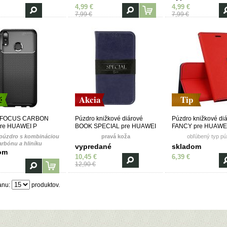
4,99 €
4,99 €
7,99 €
7,99 €
é
Akcia
Tip
o FOCUS CARBON
Púzdro knižkové diárové
Púzdro knižkové di
re HUAWEI P
BOOK SPECIAL pre HUAWEI
FANCY pre HUAWE
Z (Y9 PRIME 2019) -
P SMART Z (Y9 PRIME
SMART Z(Y9 PRIME
 púzdro s kombináciou
pravá koža
obľúbený typ pú
2019) - modré
červeno modré
arbónu a hliníku
vypredané
skladom
om
10,45 €
6,39 €
12,90 €
anu:
produktov.