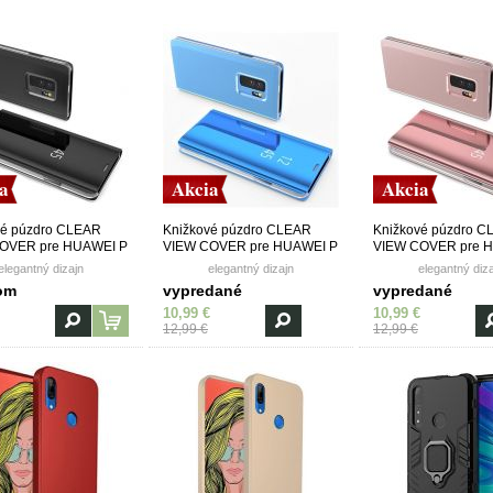
a
Akcia
Akcia
vé púzdro CLEAR
Knižkové púzdro CLEAR
Knižkové púzdro 
OVER pre HUAWEI P
VIEW COVER pre HUAWEI P
VIEW COVER pre 
Z/(Y9 PRIME 2019) -
SMART Z/(Y9 PRIME 2019) -
SMART Z/(Y9 PRIME
elegantný dizajn
elegantný dizajn
elegantný diz
modré
ružové
om
vypredané
vypredané
10,99 €
10,99 €
12,99 €
12,99 €