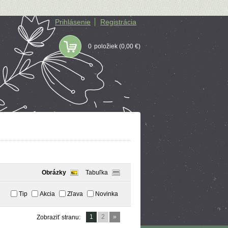
Prihlásenie
Registrácia
0
položiek
(0,00 €)
Obrázky
Tabuľka
Tip
Akcia
Zľava
Novinka
1
2
»
Zobraziť stranu: