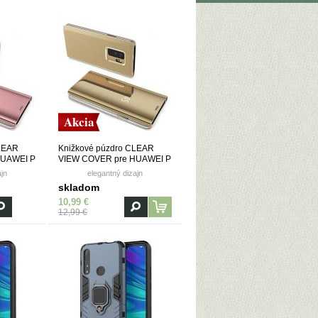
Akcia
CLEAR
Knižkové púzdro CLEAR
HUAWEI P
VIEW COVER pre HUAWEI P
 2019) -
SMART Z/(Y9 PRIME 2019) -
ajn
elegantný dizajn
zlaté
skladom
10,99 €
12,99 €