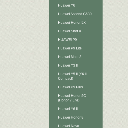
Huawei Y6
Huawei Ascend G630
Huawei Honor 5X
Huawei Shot X
HUAWEI P9
Huawei P9 Lite
Huawei Mate 8
Huawei Y3 II
Huawei Y5 II (Y6 II
Compact)
Huawei P9 Plus
Huawei Honor 5C
(Honor 7 LIte)
Huawei Y6 II
Huawei Honor 8
Huawei Nova