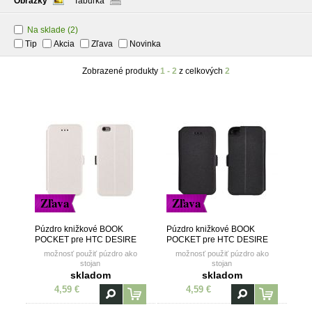
Obrázky
Tabuľka
Na sklade
(2)
Tip
Akcia
Zľava
Novinka
Zobrazené produkty
1 - 2
z celkových
2
Zľava
Zľava
Púzdro knižkové BOOK
Púzdro knižkové BOOK
POCKET pre HTC DESIRE
POCKET pre HTC DESIRE
520 - biele
520 - čierne
možnosť použiť púzdro ako
možnosť použiť púzdro ako
stojan
stojan
skladom
skladom
4,59 €
4,59 €