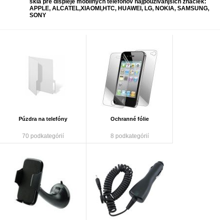
sklá pre displeje mobilných telefónov najpouživanjšich značiek:
APPLE, ALCATEL,XIAOMI,HTC, HUAWEI, LG, NOKIA, SAMSUNG,
SONY
Púzdra na telefóny
Ochranné fólie
70 podkategórií
8 podkategórií