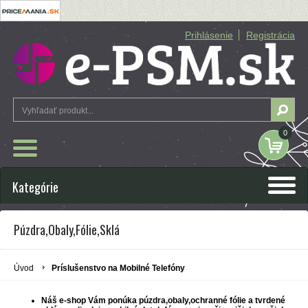
Prihlásenie
Registrácia
0
Kategórie
Púzdra,Obaly,Fólie,Sklá
Úvod
Príslušenstvo na Mobilné Telefóny
Náš e-shop Vám ponúka púzdra,obaly,ochranné fólie a tvrdené