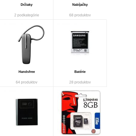
Držiaky
Nabíjačky
2 podkategórie
68 produktov
Handsfree
Batérie
64 produktov
28 produktov