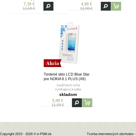
7,39 €
4,99 €
11,59 €
11,99 €
Akcia
Tvrdené sklo LCD Blue Star
pre NOKIA 6.1 PLUS (X6)
zaujímavá cena
vynikajúca kvalita
skladom
5,99 €
11,99 €
Copyright 2015 - 2026 © e-PSM.sk
Tvorba internetových obchodov -