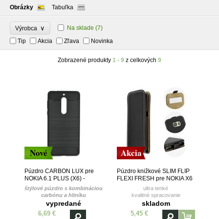
Obrázky
Tabuľka
∨
Na sklade
(7)
Výrobca
Tip
Akcia
Zľava
Novinka
Zobrazené produkty
1 - 9
z celkových
9
Nové
Akcia
Púzdro CARBON LUX pre
Púzdro knižkové SLIM FLIP
NOKIA 6.1 PLUS (X6) -
FLEXI FRESH pre NOKIA X6
čierne
- čierne
štýlové púzdro s kombináciou
ultra tenké
carbónu a hliníku
kvalitné spracovanie
vanička z TPU (termoplastický
vypredané
skladom
polyuretán)
6,69 €
5,45 €