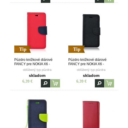
Tip
Tip
Púzdro knižkové diárové
Púzdro knižkové diárové
FANCY pre NOKIA X6 -
FANCY pre NOKIA X6 -
červeno modré
čierne
obľúbený typ púzdra
obľúbený typ púzdra
skladom
skladom
6,39 €
6,39 €