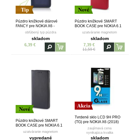
Tip
Nové
Púzdro knižkové diárové
Púzdro knižkové SMART
FANCY pre NOKIA X6 -
BOOK CASE pre NOKIA 6.1
modro žlté
PLUS (X6 2018) - červené
obľúbený typ púzdra
uzatváranie magnetom
skladom
skladom
6,39 €
7,39 €
11,59 €
Akcia
Nové
Tvrdené sklo LCD 9H PRO
Púzdro knižkové SMART
(TG) pre NOKIA X6 (2018)
BOOK CASE pre NOKIA 6.1
zaujímavá cena
PLUS (X6 2018) - čierne
uzatváranie magnetom
vynikajúca kvalita
vypredané
skladom