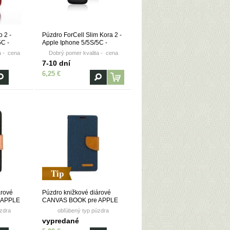
 2 -
Púzdro ForCell Slim Kora 2 -
5C -
Apple Iphone 5/5S/5C -
čierne
a - cena
Dobrý pomer kvalita - cena
7-10 dní
6,25 €
Tip
árové
Púzdro knižkové diárové
 APPLE
CANVAS BOOK pre APPLE
čierne
IPHONE 5/5S/5SE - navy
zdra
obľúbený typ púzdra
vypredané