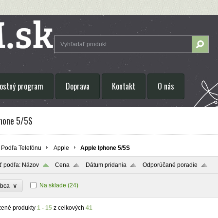
ostný program
Doprava
Kontakt
O nás
phone 5/5S
Podľa Telefónu
Apple
Apple Iphone 5/5S
ť podľa:
Názov
Cena
Dátum pridania
Odporúčané poradie
∨
Na sklade
(24)
obca
zené produkty
1 - 15
z celkových
41