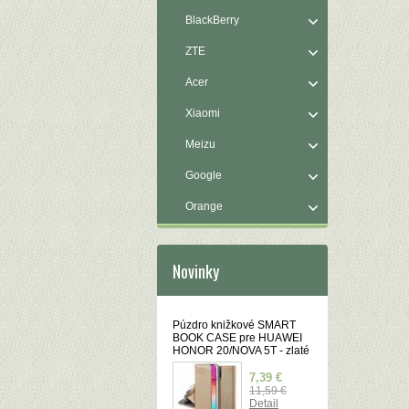
BlackBerry
ZTE
Acer
Xiaomi
Meizu
Google
Orange
Novinky
Púzdro knižkové SMART
BOOK CASE pre HUAWEI
HONOR 20/NOVA 5T - zlaté
7,39 €
11,59 €
Detail