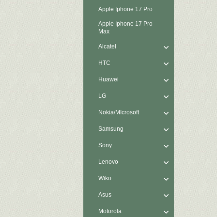
Apple Iphone 17 Pro
Apple Iphone 17 Pro
Max
Alcatel
HTC
Huawei
LG
Nokia/MIcrosoft
Samsung
Sony
Lenovo
Wiko
Asus
Motorola