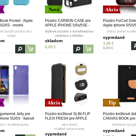
a
Nové
Akcia
Book Pocket - Apple
Púzdro CARBON CASE pre
Púzdro ForCell Deko
5G/5S - modré
APPLE IPHONE 5/5s/5SE -
Apple Iphone 5/5S/
čierne
červené
sť použiť púzdro ako
štýlové púzdro s kombináciou
Dobrý pomer kvalit
stojan
carbónu a hliníku
vypredané
om
skladom
3,99 €
6,69 €
6,99 €
a
Akcia
Tip
gumenné Jelly pre
Púzdro knižkové SLIM FLIP
Púzdro knižkové di
phone 5G/5S - fialové
FLEXI FRESH pre APPLE
CANVAS BOOK pre
IPHONE 5/5S/5SE - čierne
IPHONE 5/5S/5SE - 
ro z kvalitnej gumy
ultra tenké
obľúbený typ pú
kvalitné spracovanie
om
vypredané
vanička z TPU (termoplastický
vypredané