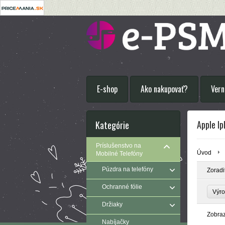
E-shop
Ako nakupovať?
Vern
Apple I
Kategórie
Príslušenstvo na
Úvod
Mobilné Telefóny
Púzdra na telefóny
Zoradi
Ochranné fólie
Výr
Držiaky
Zobra
Nabíjačky