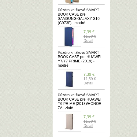
Púzdro knižkové SMART
BOOK CASE pre
SAMSUNG GALAXY S10
(G973F) - modré
7,39 €
11,59 €
Detail
Púzdro knižkové SMART
BOOK CASE pre HUAWEI
Y7/Y7 PRIME (2019) -
modré
7,39 €
11,59 €
Detail
Púzdro knižkové SMART
BOOK CASE pre HUAWEI
Y6 PRIME (2018)/HONOR
7A - zlaté
7,39 €
11,59 €
Detail