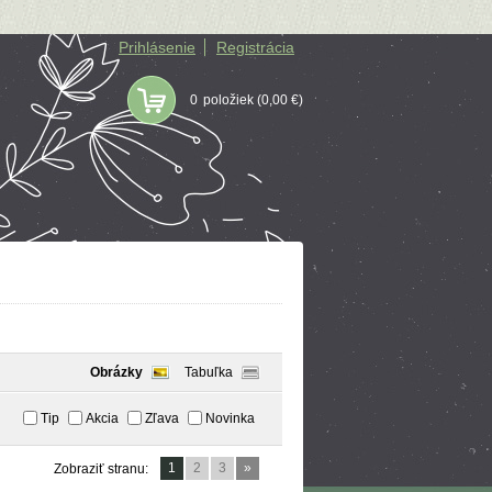
Prihlásenie
Registrácia
0
položiek
(0,00 €)
Obrázky
Tabuľka
Tip
Akcia
Zľava
Novinka
1
2
3
»
Zobraziť stranu: