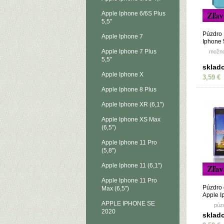
Zľav
Apple Iphone 6/6S Plus
5,5"
Púzdro 
Apple Iphone 7
Iphone 
Apple Iphone 7 Plus
možno
5,5"
sklad
Apple Iphone X
3,59 €
Apple Iphone 8 Plus
Apple Iphone XR (6,1")
Apple Iphone XS Max
(6,5")
Apple Iphone 11 Pro
(5,8")
Apple Iphone 11 (6,1")
Zľav
Apple Iphone 11 Pro
Púzdro 
Max (6,5")
Apple I
APPLE IPHONE SE
púzd
2020
sklad