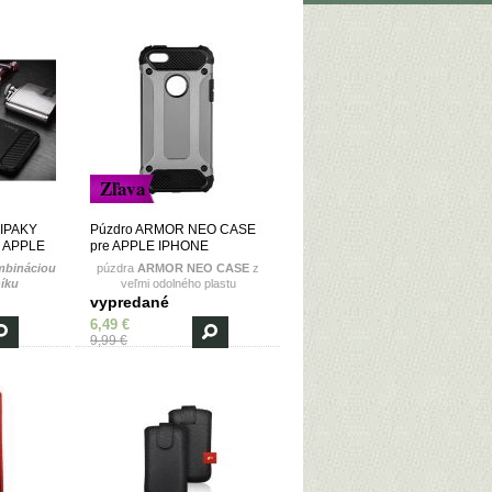
Zľava
 IPAKY
Púzdro ARMOR NEO CASE
 APPLE
pre APPLE IPHONE
čierne
5/5S/5SE - šedé
mbináciou
púzdra
ARMOR NEO CASE
z
níku
veľmi odolného plastu
vypredané
6,49 €
9,99 €