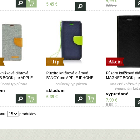
5,99 €
polyuretán)
5,45 €
9,99 €
Tip
Akcia
knižkové diárové
Púzdro knižkové diárové
Púzdro knižkové di
 BOOK pre APPLE
FANCY pre APPLE IPHONE
MAGNET BOOK pre
 5/5S/5SE - šedé
5/5S/5SE - modro žlté
IPHONE 5/5S/5SE - 
ľúbený typ púzdra
obľúbený typ púzdra
klasické knižkové 
elegantným kož
om
skladom
prešívaním a kva
vypredané
6,39 €
magnetom
7,99 €
9,99 €
anu:
produktov.