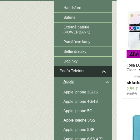
Handsfree
Batérie
Externé batérie
(POWERBANK)
Pamäťové karty
Selfie držiaky
Zľav
Doplnky
Fólia L
Clear -
Podľa Telefónu
kva
Apple
sklad
2,59 €
Apple Iphone 3G/3S
3,19 €
Apple Iphone 4G/4S
Apple Iphone 5C
Apple Iphone 5/5S
Apple Iphone 5SE
Apple Iphone 6/6S 4,7"