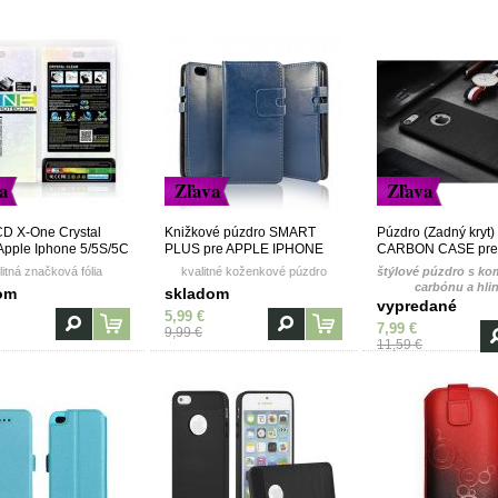
a
Zľava
Zľava
CD X-One Crystal
Knižkové púzdro SMART
Púzdro (Zadný kryt)
 Apple Iphone 5/5S/5C
PLUS pre APPLE IPHONE
CARBON CASE pre
5/5S - modré
IPHONE 5/5S/5SE - 
litná značková fólia
kvalitné koženkové púzdro
štýlové púzdro s ko
carbónu a hli
om
skladom
vypredané
5,99 €
7,99 €
9,99 €
11,59 €