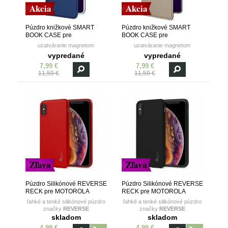
Akcia
Akcia
Púzdro knižkové SMART
Púzdro knižkové SMART
BOOK CASE pre
BOOK CASE pre
MOTOROLA MOTO G8
MOTOROLA MOTO G8
uzatváranie magnetom
uzatváranie magnetom
PLAY/ONE MACRO - modré
PLAY/ONE MACRO - zlaté
vypredané
vypredané
7,99 €
7,99 €
11,59 €
11,59 €
Zľava
Zľava
Púzdro Silikónové REVERSE
Púzdro Silikónové REVERSE
RECK pre MOTOROLA
RECK pre MOTOROLA
MOTO G8 PLAY(ONE
MOTO G8 PLAY(ONE
ľahké a tenké silikónové púzdro
ľahké a tenké silikónové púzdro
MACRO) - červené
MACRO) - čierne
značky
REVERSE
značky
REVERSE
skladom
skladom
4,99 €
4,99 €