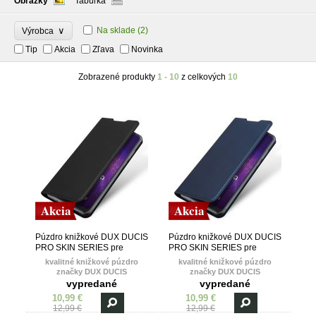
Obrázky
Tabuľka
∨
Na sklade
(2)
Výrobca
Tip
Akcia
Zľava
Novinka
Zobrazené produkty
1 - 10
z celkových
10
Akcia
Akcia
Púzdro knižkové DUX DUCIS
Púzdro knižkové DUX DUCIS
PRO SKIN SERIES pre
PRO SKIN SERIES pre
MOTOROLA MOTO G8
MOTOROLA MOTO G8
kvalitné knižkové púzdro
kvalitné knižkové púzdro
PLAY/ONE MACRO - čierne
PLAY/ONE MACRO - modré
značky DUX DUCIS
značky DUX DUCIS
vypredané
vypredané
10,99 €
10,99 €
12,99 €
12,99 €