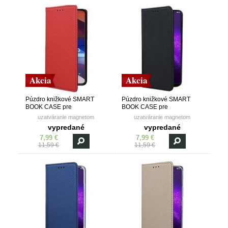
Akcia
Akcia
Púzdro knižkové SMART
Púzdro knižkové SMART
BOOK CASE pre
BOOK CASE pre
MOTOROLA MOTO G8
MOTOROLA MOTO G8
uzatváranie magnetom
uzatváranie magnetom
PLAY/ONE MACRO -
PLAY/ONE MACRO - čierne
vypredané
vypredané
červené
7,99 €
7,99 €
11,59 €
11,59 €