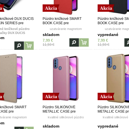
a
Akcia
Akcia
 knižkové DUX DUCIS
Púzdro knižkové SMART
Púzdro knižkové 
IN SERIES pre
BOOK CASE pre
BOOK CASE pre
OLA MOTO
MOTOROLA MOTO
MOTOROLA MOTO
tné knižkové púzdro
uzatváranie magnetom
uzatváranie mag
0/E20 - modré
E30/E40/E20s - červené
E30/E40/E20s - čie
ačky DUX DUCIS
skladom
vypredané
om
7,99 €
7,99 €
11,59 €
11,59 €
a
Akcia
Akcia
 knižkové SMART
Púzdro SILIKÓNOVÉ
Púzdro SILIKÓNOV
ASE pre
METALLIC CASE pre
METALLIC CASE pr
OLA MOTO
MOTOROLA MOTO
MOTOROLA MOTO
tváranie magnetom
kvalitné silikónové púzdro
kvalitné silikónové
/E20s - zlaté
E30/E40/E20s - ružové
E30/E40/E20s - zlat
om
skladom
vypredané