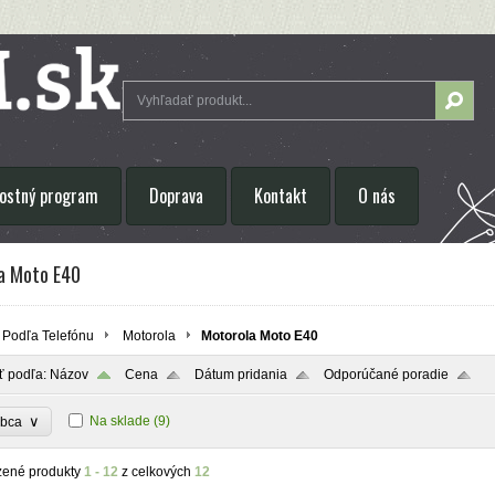
ostný program
Doprava
Kontakt
O nás
a Moto E40
Podľa Telefónu
Motorola
Motorola Moto E40
ť podľa:
Názov
Cena
Dátum pridania
Odporúčané poradie
∨
Na sklade
(9)
obca
zené produkty
1 - 12
z celkových
12