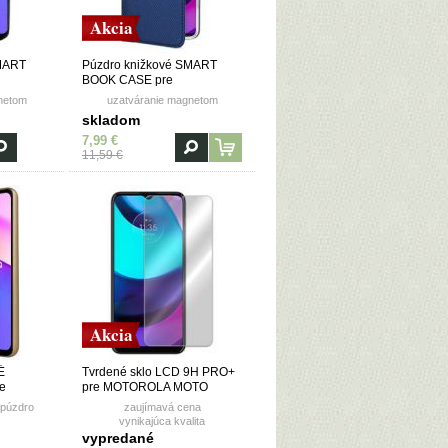
Akcia
SMART
Púzdro knižkové SMART
BOOK CASE pre
MOTOROLA MOTO
netom
uzatváranie magnetom
rne
E30/E40/E20s - modré
skladom
7,99 €
11,59 €
Akcia
É
Tvrdené sklo LCD 9H PRO+
e
pre MOTOROLA MOTO
E20/E30/E40
 púzdro
zaujímavá cena
é
vynikajúca kvalita
vypredané