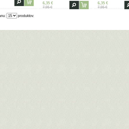
6,35 €
6,35 €
7,95 €
7,95 €
anu:
produktov.