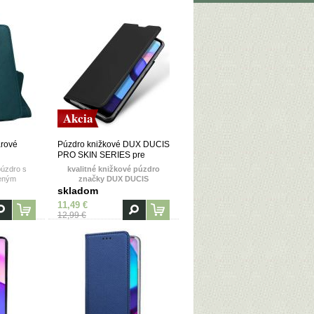
Akcia
árové
Púzdro knižkové DUX DUCIS
PRO SKIN SERIES pre
MOTOROLA MOTO
púzdro s
kvalitné knižkové púzdro
né
E40/E30/E20 - čierne
eným
značky DUX DUCIS
litným
skladom
11,49 €
12,99 €