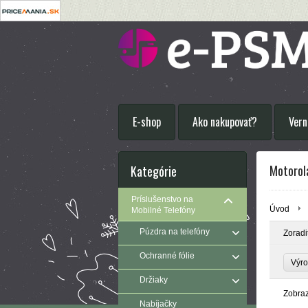
E-shop
Ako nakupovať?
Vern
Motorol
Kategórie
Príslušenstvo na
Úvod
Mobilné Telefóny
Púzdra na telefóny
Zoradi
Ochranné fólie
Výr
Držiaky
Zobra
Nabíjačky