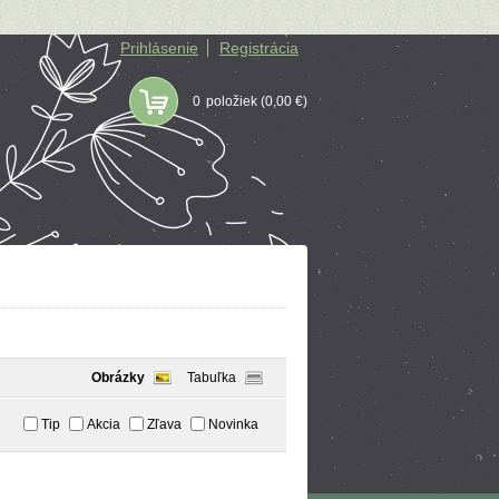
Prihlásenie
Registrácia
0
položiek
(0,00 €)
Obrázky
Tabuľka
Tip
Akcia
Zľava
Novinka