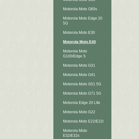
Motorola Moto G60s
Motorola Moto Edge 20
5G
Motorola Moto E30
Motorola Moto E40
Motorola Moto
G100/Edge S
Motorola Moto G31
Motorola Moto G41
Motorola Moto G51 5G
Motorola Moto G71 5G
Motorola Edge 20 LIte
Motorola Moto G22
Motorola Moto E22/E22i
Motorola Moto
E32/E32s