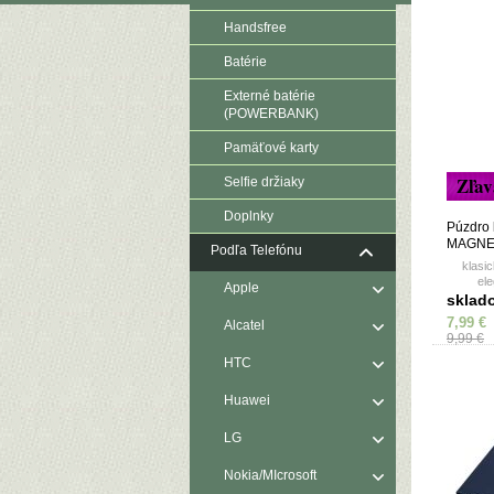
Handsfree
Batérie
Externé batérie
(POWERBANK)
Pamäťové karty
Zľav
Selfie držiaky
Doplnky
Púzdro 
MAGNE
Podľa Telefónu
MOTOR
klasi
E30/E40
el
Apple
pre
sklad
7,99 €
Alcatel
9,99 €
HTC
Huawei
LG
Nokia/MIcrosoft