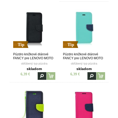
Tip
Tip
Púzdro knižkové diárové
Púzdro knižkové diárové
FANCY pre LENOVO MOTO
FANCY pre LENOVO MOTO
G5s - čierne
G5s - mätovo modré
obľúbený typ púzdra
obľúbený typ púzdra
skladom
skladom
6,39 €
6,39 €