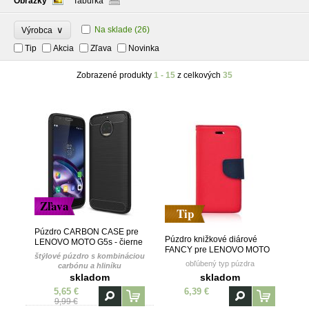
Obrázky
Tabuľka
∨
Na sklade
(26)
Výrobca
Tip
Akcia
Zľava
Novinka
Zobrazené produkty
1 - 15
z celkových
35
Zľava
Tip
Púzdro CARBON CASE pre
Púzdro knižkové diárové
LENOVO MOTO G5s - čierne
FANCY pre LENOVO MOTO
štýlové púzdro s kombináciou
G5s - červeno modré
obľúbený typ púzdra
carbónu a hliníku
skladom
skladom
5,65 €
6,39 €
9,99 €