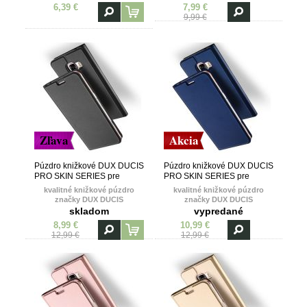
magnetom
6,39 €
7,99 €
9,99 €
Zľava
Akcia
Púzdro knižkové DUX DUCIS
Púzdro knižkové DUX DUCIS
PRO SKIN SERIES pre
PRO SKIN SERIES pre
LENOVO MOTO G5s - čierne
LENOVO MOTO G5s - modré
kvalitné knižkové púzdro
kvalitné knižkové púzdro
značky DUX DUCIS
značky DUX DUCIS
skladom
vypredané
8,99 €
10,99 €
12,99 €
12,99 €