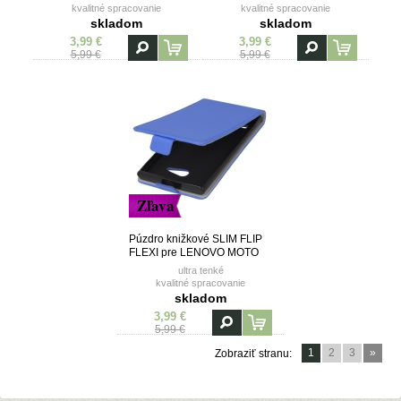
kvalitné spracovanie
kvalitné spracovanie
vanička z TPU (termoplastický
vanička z TPU (termoplastický
skladom
skladom
polyuretán)
polyuretán)
3,99 €
3,99 €
5,99 €
5,99 €
Zľava
Púzdro knižkové SLIM FLIP
FLEXI pre LENOVO MOTO
G5s - modré
ultra tenké
kvalitné spracovanie
vanička z TPU (termoplastický
skladom
polyuretán)
3,99 €
5,99 €
1
2
3
»
Zobraziť stranu: