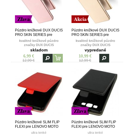
Zľava
Akcia
Púzdro knižkové DUX DUCIS
Púzdro knižkové DUX DUCIS
PRO SKIN SERIES pre
PRO SKIN SERIES pre
LENOVO MOTO G5s - ružové
LENOVO MOTO G5s - zlaté
kvalitné knižkové púzdro
kvalitné knižkové púzdro
značky DUX DUCIS
značky DUX DUCIS
skladom
vypredané
6,99 €
10,99 €
12,99 €
12,99 €
Zľava
Zľava
Púzdro knižkové SLIM FLIP
Púzdro knižkové SLIM FLIP
FLEXI pre LENOVO MOTO
FLEXI pre LENOVO MOTO
G5s - červené
G5s - čierne
ultra tenké
ultra tenké