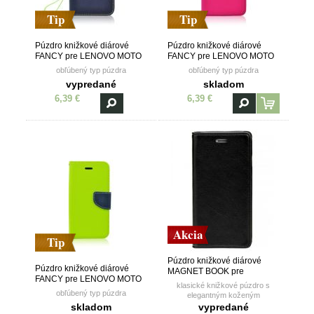
Tip
Tip
Púzdro knižkové diárové
Púzdro knižkové diárové
FANCY pre LENOVO MOTO
FANCY pre LENOVO MOTO
G5s - modro žlté
G5s - ružovo modré
obľúbený typ púzdra
obľúbený typ púzdra
vypredané
skladom
6,39 €
6,39 €
Akcia
Tip
Púzdro knižkové diárové
Púzdro knižkové diárové
MAGNET BOOK pre
FANCY pre LENOVO MOTO
LENOVO MOTO G5s - čierne
klasické knižkové púzdro s
G5s - žlto modré
obľúbený typ púzdra
elegantným koženým
prešívaním a kvalitným
skladom
vypredané