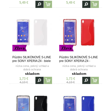
polyuretán)
polyuretán)
5,49 €
5,49 €
Zľava
Zľava
Púzdro SILIKÓNOVÉ S-LINE
Púzdro SILIKÓNOVÉ S-LINE
pre SONY XPERIA Z4 - biele
pre SONY XPERIA Z4 -
červené
nízka cena, pekný vzhlad a
nízka cena, pekný vzhlad a
dobrá ochrana
dobrá ochrana
skladom
skladom
1,73 €
1,73 €
4,19 €
4,19 €