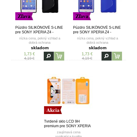
Zľava
Zľava
Púzdro SILIKÓNOVÉ S-LINE
Púzdro SILIKÓNOVÉ S-LINE
pre SONY XPERIA Z4 -
pre SONY XPERIA Z4 -
čierne
modré
nízka cena, pekný vzhlad a
nízka cena, pekný vzhlad a
dobrá ochrana
dobrá ochrana
skladom
skladom
1,73 €
1,73 €
4,19 €
4,19 €
Akcia
Tvrdené sklo LCD 9H
premium pre SONY XPERIA
Z4
zaujímavá cena
vynikajúca kvalita