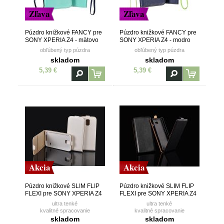
Zľava
Zľava
Púzdro knižkové FANCY pre
Púzdro knižkové FANCY pre
SONY XPERIA Z4 - mätovo
SONY XPERIA Z4 - modro
modré
žlté
obľúbený typ púzdra
obľúbený typ púzdra
skladom
skladom
5,39 €
5,39 €
Akcia
Akcia
Púzdro knižkové SLIM FLIP
Púzdro knižkové SLIM FLIP
FLEXI pre SONY XPERIA Z4
FLEXI pre SONY XPERIA Z4
- biele
- čierne
ultra tenké
ultra tenké
kvalitné spracovanie
kvalitné spracovanie
vanička z TPU (termoplastický
vanička z TPU (termoplastický
skladom
skladom