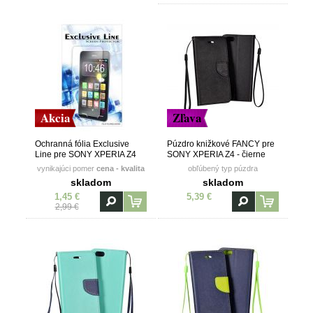
Akcia
Zľava
Ochranná fólia Exclusive
Púzdro knižkové FANCY pre
Line pre SONY XPERIA Z4
SONY XPERIA Z4 - čierne
vynikajúci pomer
cena - kvalita
obľúbený typ púzdra
skladom
skladom
1,45 €
5,39 €
2,99 €