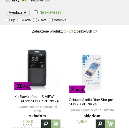
Obrázky
Tabuľka
∨
Na sklade
(13)
Výrobca
Tip
Akcia
Zľava
Novinka
Zobrazené produkty
1 - 13
z celkových
13
Zľava
Zľava
Knižkové púzdro S-VIEW
Ochranná fólia Blue Star pre
FLEXI pre SONY XPERIA Z4
SONY XPERIA Z4
- čierne
kvalitné púzdro za prijateľnú
vynikajúci pomer
cena - kvalita
cenu
skladom
skladom
2,55 €
1,45 €
8,99 €