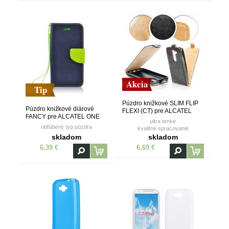
Akcia
Tip
Púzdro knižkové SLIM FLIP
Púzdro knižkové diárové
FLEXI (CT) pre ALCATEL
FANCY pre ALCATEL ONE
ONE TOUCH POP C7
ultra tenké
TOUCH POP C7 (7041D) -
(7041D) - čierne
obľúbený typ púzdra
kvalitné spracovanie
modro zelené
vanička z TPU (termoplastický
skladom
skladom
polyuretán)
6,39 €
6,69 €