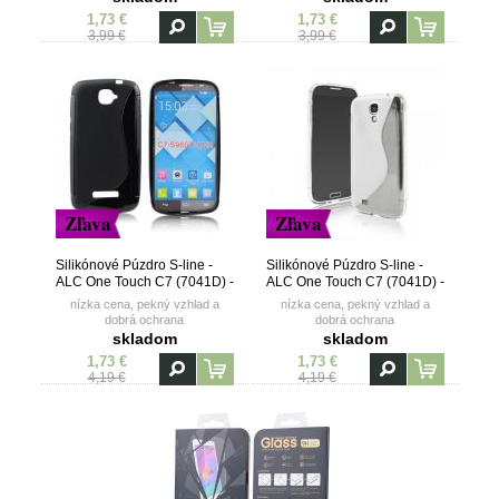
1,73 €
1,73 €
3,99 €
3,99 €
Zľava
Zľava
Silikónové Púzdro S-line -
Silikónové Púzdro S-line -
ALC One Touch C7 (7041D) -
ALC One Touch C7 (7041D) -
čierne
transparentné
nízka cena, pekný vzhlad a
nízka cena, pekný vzhlad a
dobrá ochrana
dobrá ochrana
skladom
skladom
1,73 €
1,73 €
4,19 €
4,19 €