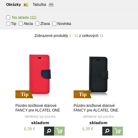
Obrázky
Tabuľka
Na sklade
(11)
Tip
Akcia
Zľava
Novinka
Zobrazené produkty
1 - 11
z celkových
11
Tip
Tip
Púzdro knižkové diárové
Púzdro knižkové diárové
FANCY pre ALCATEL ONE
FANCY pre ALCATEL ONE
TOUCH POP C7 (7041D) -
TOUCH POP C7 (7041D) -
obľúbený typ púzdra
obľúbený typ púzdra
červeno modré
čierne
skladom
skladom
6,39 €
6,39 €