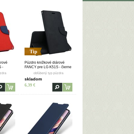
Tip
árové
Púzdro knižkové diárové
 -
FANCY pre LG K51S - čierne
zdra
obľúbený typ púzdra
skladom
6,39 €