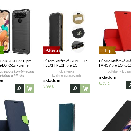
é
Akcia
Tip
 CARBON CASE pre
Púzdro knižkové SLIM FLIP
Púzdro knižkové di
/LG K51s - čierne
FLEXI FRESH pre LG
FANCY pre LG K51S
K41s/LG K51s - čierne
červeno modré
 púzdro s kombináciou
ultra tenké
obľúbený typ pú
arbónu a hliníku
kvalitné spracovanie
skladom
vanička z TPU (termoplastický
om
skladom
6,39 €
polyuretán)
5,99 €