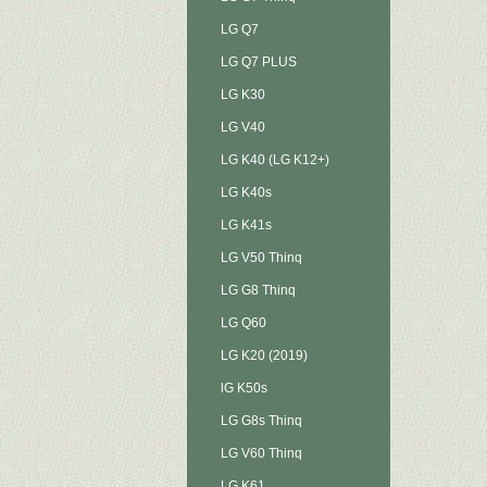
LG Q7
LG Q7 PLUS
LG K30
LG V40
LG K40 (LG K12+)
LG K40s
LG K41s
LG V50 Thinq
LG G8 Thinq
LG Q60
LG K20 (2019)
lG K50s
LG G8s Thinq
LG V60 Thinq
LG K61