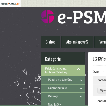
E-shop
Ako nakupovať?
Vern
LG K51s
Kategórie
Príslušenstvo na
Úvod
Mobilné Telefóny
Púzdra na telefóny
Zoradi
Ochranné fólie
Výr
Držiaky
Zobra
Nabíjačky