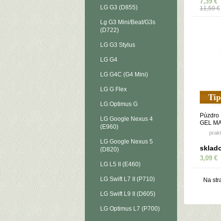
7,39 €
LG G3 (D855)
11,59 €
Lg G3 Mini/Beat/G3s
(D722)
LG G3 Stylus
LG G4
LG G4C (G4 Mini)
LG G Flex
Tip
LG Optimus G
Púzdro
LG Google Nexus 4
GEL MA
(E960)
K51s - 
prak
LG Google Nexus 5
sklad
(D820)
3,09 €
LG L5 II (E460)
LG Swift L7 II (P710)
Na str
LG Swift L9 II (D605)
LG Optimus L7 (P700)