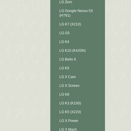
LG Zero
LG Google Nexus 5X
(H791)
LG K7 (X210)
LG G5
LG K4
LG K10 (K420N)
LG Bello II
LG K5
LG X Cam
LG X Screen
LG K8
LG K3 (K100)
LG K5 (X220)
LG X Power
LG X Mach