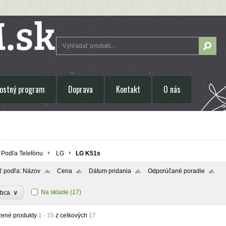
ostný program
Doprava
Kontakt
O nás
Podľa Telefónu
LG
LG K51s
ť podľa:
Názov
Cena
Dátum pridania
Odporúčané poradie
∨
Na sklade
(17)
obca
zené produkty
1 - 15
z celkových
17