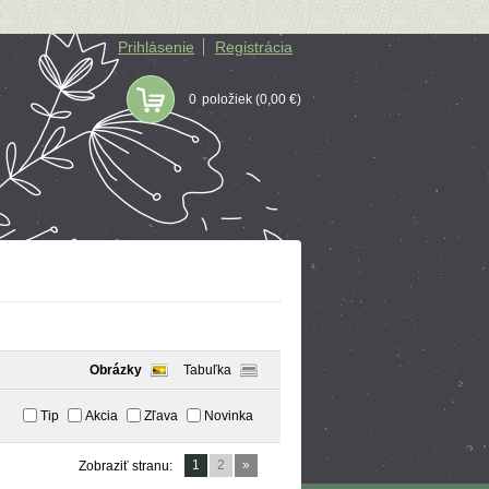
Prihlásenie
Registrácia
0
položiek
(0,00 €)
Obrázky
Tabuľka
Tip
Akcia
Zľava
Novinka
1
2
»
Zobraziť stranu: