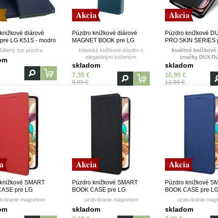
Akcia
Akcia
knižkové diárové
Púzdro knižkové diárové
Púzdro knižkové D
pre LG K51S - modro
MAGNET BOOK pre LG
PRO SKIN SERIES 
K41s/LG K51s - zelené
K41S/LG K51S - čie
ľúbený typ púzdra
klasické knižkové púzdro s
kvalitné knižkové
elegantným koženým
značky DUX D
om
prešívaním a kvalitným
skladom
skladom
magnetom
7,39 €
10,99 €
9,99 €
12,99 €
a
Akcia
Akcia
 knižkové SMART
Púzdro knižkové SMART
Púzdro knižkové 
ASE pre LG
BOOK CASE pre LG
BOOK CASE pre L
1s - červené
K41s/K51s - čierne
K41s/K51s - modré
tváranie magnetom
uzatváranie magnetom
uzatváranie mag
om
skladom
skladom