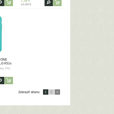
7,39 €
11,59 €
ICONE
/LG K51s
ného TPU
1
2
»
Zobraziť stranu: