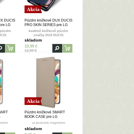
Akcia
UX DUCIS
Púzdro knižkové DUX DUCIS
pre LG
PRO SKIN SERIES pre LG
rne
K41S/LG K51S - modré
 púzdro
kvalitné knižkové púzdro
UCIS
značky DUX DUCIS
skladom
10,99 €
12,99 €
Akcia
SMART
Púzdro knižkové SMART
G
BOOK CASE pre LG
K41s/K51s - zlaté
netom
uzatváranie magnetom
skladom