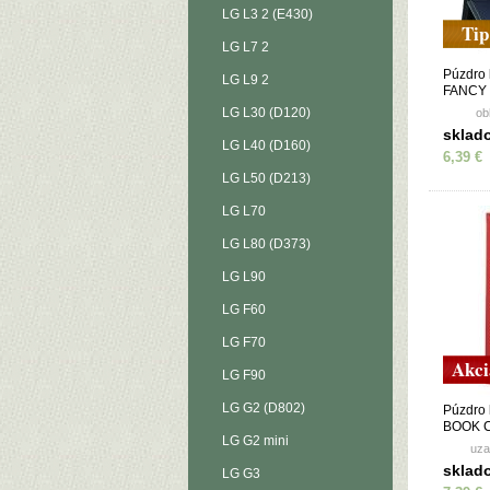
LG L3 2 (E430)
Tip
LG L7 2
Púzdro 
LG L9 2
FANCY 
žlté
LG L30 (D120)
ob
sklad
LG L40 (D160)
6,39 €
LG L50 (D213)
LG L70
LG L80 (D373)
LG L90
LG F60
LG F70
Akci
LG F90
LG G2 (D802)
Púzdro
BOOK C
LG G2 mini
K41s/K5
uza
sklad
LG G3