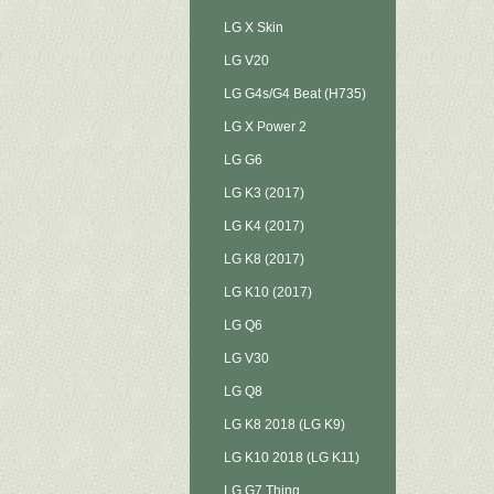
LG X Skin
LG V20
LG G4s/G4 Beat (H735)
LG X Power 2
LG G6
LG K3 (2017)
LG K4 (2017)
LG K8 (2017)
LG K10 (2017)
LG Q6
LG V30
LG Q8
LG K8 2018 (LG K9)
LG K10 2018 (LG K11)
LG G7 Thinq