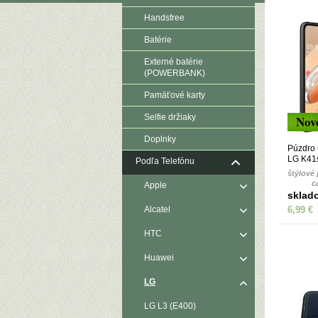
Handsfree
Batérie
Externé batérie
(POWERBANK)
Pamäťové karty
Selfie držiaky
Nov
Doplnky
Púzdro
LG K41s
Podľa Telefónu
štýlové
c
Apple
sklad
Alcatel
6,99 €
HTC
Huawei
LG
LG L3 (E400)