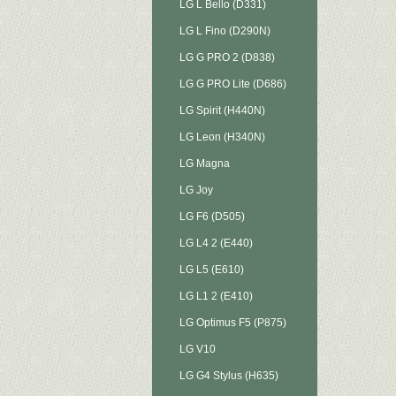
LG L Bello (D331)
LG L Fino (D290N)
LG G PRO 2 (D838)
LG G PRO Lite (D686)
LG Spirit (H440N)
LG Leon (H340N)
LG Magna
LG Joy
LG F6 (D505)
LG L4 2 (E440)
LG L5 (E610)
LG L1 2 (E410)
LG Optimus F5 (P875)
LG V10
LG G4 Stylus (H635)