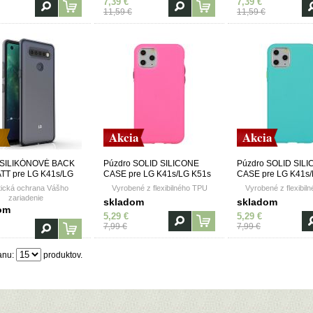
7,39 €
7,39 €
11,59 €
11,59 €
Akcia
Akcia
 SILIKÓNOVÉ BACK
Púzdro SOLID SILICONE
Púzdro SOLID SIL
TT pre LG K41s/LG
CASE pre LG K41s/LG K51s
CASE pre LG K41s
transparentné
- ružové
- zelené
tická ochrana Vášho
Vyrobené z flexibilného TPU
Vyrobené z flexibil
zariadenie
skladom
skladom
om
5,29 €
5,29 €
7,99 €
7,99 €
anu:
produktov.