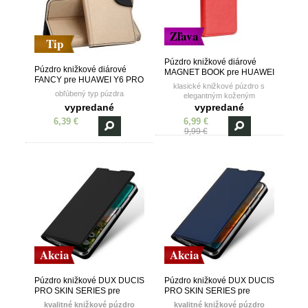
Zľava
Tip
Púzdro knižkové diárové
Púzdro knižkové diárové
MAGNET BOOK pre HUAWEI
FANCY pre HUAWEI Y6 PRO
Y6 PRO (2019)/HONOR
klasické knižkové púzdro s
(2019)/HONOR PLAY 8A -
PLAY 8A - červené
obľúbený typ púzdra
elegantným koženým
zlato čierne
prešívaním a kvalitným
vypredané
vypredané
magnetom
6,39 €
6,99 €
9,99 €
Akcia
Akcia
Púzdro knižkové DUX DUCIS
Púzdro knižkové DUX DUCIS
PRO SKIN SERIES pre
PRO SKIN SERIES pre
HUAWEI Y6 PRO
HUAWEI Y6 PRO
kvalitné knižkové púzdro
kvalitné knižkové púzdro