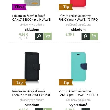
Zľava
Tip
Púzdro knižkové diárové
Púzdro knižkové diárové
CANVAS BOOK pre HUAWEI
FANCY pre HUAWEI Y6 PRO
Y6 PRO (2019)/HONOR
(2019)/HONOR PLAY 8A -
obľúbený typ púzdra
obľúbený typ púzdra
PLAY 8A - šedé
červeno modré
skladom
skladom
6,99 €
6,39 €
9,99 €
Tip
Tip
Púzdro knižkové diárové
Púzdro knižkové diárové
FANCY pre HUAWEI Y6 PRO
FANCY pre HUAWEI Y6 PRO
(2019)/HONOR PLAY 8A -
(2019)/HONOR PLAY 8A -
obľúbený typ púzdra
obľúbený typ púzdra
čierne
mätovo modré
skladom
vypredané
6,39 €
6,39 €