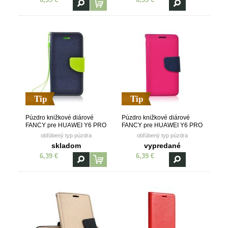
Tip
Tip
Púzdro knižkové diárové
Púzdro knižkové diárové
FANCY pre HUAWEI Y6 PRO
FANCY pre HUAWEI Y6 PRO
(2019)/HONOR PLAY 8A -
(2019)/HONOR PLAY 8A -
obľúbený typ púzdra
obľúbený typ púzdra
modro žlté
ružovo modré
skladom
vypredané
6,39 €
6,39 €