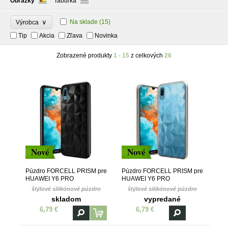
Obrázky
Tabuľka
∨
Na sklade
(15)
Výrobca
Tip
Akcia
Zľava
Novinka
Zobrazené produkty
1 - 15
z celkových
26
Nové
Nové
Púzdro FORCELL PRISM pre
Púzdro FORCELL PRISM pre
HUAWEI Y6 PRO
HUAWEI Y6 PRO
(2019)/HONOR PLAY 8a -
(2019)/HONOR PLAY 8a -
štýlové silikónové púzdro
štýlové silikónové púzdro
čierne
transparentné
skladom
vypredané
6,79 €
6,79 €