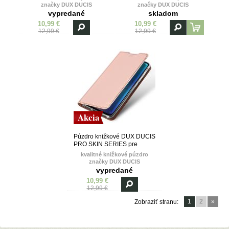
(2019)/HONOR PLAY 8A -
(2019)/HONOR PLAY 8A -
značky DUX DUCIS
značky DUX DUCIS
čierne
modré
vypredané
skladom
10,99 €
10,99 €
12,99 €
12,99 €
Akcia
Púzdro knižkové DUX DUCIS
PRO SKIN SERIES pre
HUAWEI Y6 PRO
kvalitné knižkové púzdro
(2019)/HONOR PLAY 8A -
značky DUX DUCIS
ružové
vypredané
10,99 €
12,99 €
1
2
»
Zobraziť stranu: