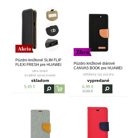
Akcia
Zľava
Púzdro knižkové SLIM FLIP
Púzdro knižkové diárové
FLEXI FRESH pre HUAWEI
CANVAS BOOK pre HUAWEI
Y6 PRO (2019)/HONOR
ultra tenké
Y6 PRO (2019)/HONOR
PLAY 8A - čierne
obľúbený typ púzdra
kvalitné spracovanie
PLAY 8A - čierne
vanička z TPU (termoplastický
skladom
vypredané
polyuretán)
5,45 €
6,99 €
9,99 €