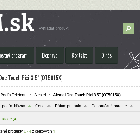
ostný program
Doprava
Kontakt
O nás
One Touch Pixi 3 5" (OT5015X)
Podľa Telefónu
Alcatel
Alcatel One Touch Pixi 3 5" (OT5015X)
ť podľa:
Názov
Cena
Dátum pridania
Odporúčané poradie
 sklade
(4)
zené produkty
1 - 4
z celkových
4