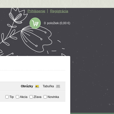
Prihlásenie
Registrácia
0
položiek
(0,00 €)
Obrázky
Tabuľka
Tip
Akcia
Zľava
Novinka