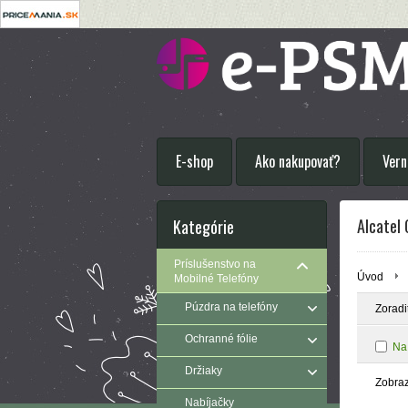
E-shop
Ako nakupovať?
Vern
Alcatel 
Kategórie
Príslušenstvo na
Úvod
Mobilné Telefóny
Púzdra na telefóny
Zoradi
Ochranné fólie
Na
Držiaky
Zobra
Nabíjačky