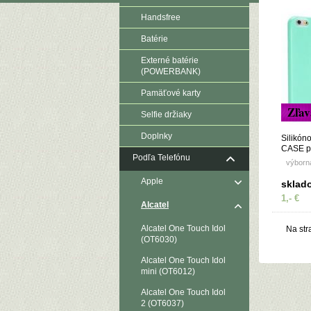
Handsfree
Batérie
Externé batérie
(POWERBANK)
Pamäťové karty
Zľav
Selfie držiaky
Doplnky
Silikón
CASE p
Podľa Telefónu
(OT5015
výborn
mätové
Apple
sklad
1,- €
Alcatel
Alcatel One Touch Idol
Na str
(OT6030)
Alcatel One Touch Idol
mini (OT6012)
Alcatel One Touch Idol
2 (OT6037)