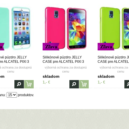
a
Zľava
Zľava
ové púzdro JELLY
Silikónové púzdro JELLY
Silikónové púzdro 
re ALCATEL PIXI 3
CASE pre ALCATEL PIXI 3
CASE pre ALCATEL 
/5016/5065) -
(OT5015/5016/5065) -
(OT5015/5016/5065)
á ochrana za dostupnú
výborná ochrana za dostupnú
výborná ochrana za
ružové
zelené
cenu
cenu
cenu
om
skladom
skladom
1,- €
1,- €
anu:
produktov.