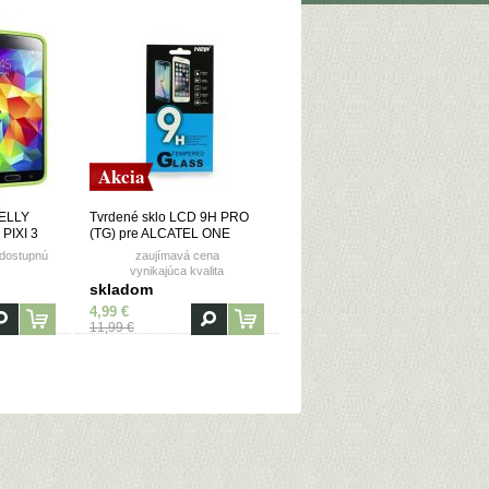
Akcia
JELLY
Tvrdené sklo LCD 9H PRO
PIXI 3
(TG) pre ALCATEL ONE
 -
TOUCH PIXI 3 5" (OT5015X)
 dostupnú
zaujímavá cena
vynikajúca kvalita
skladom
4,99 €
11,99 €