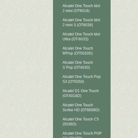
Alcatel One Touch Idol
2 mini (OT6016)
Alcatel One Touch Idol
2 mini S (OT6036)
Alcatel One Touch Idol
Ultra (OT-6033)
Alcatel One Touch
M'Pop (OT5020D)
Alcatel One Touch
S`Pop (OT4030)
Alcatel One Touch Pop
S3 (OT5050)
Alcatel D1 One Touch
(OT4018D)
Alcatel One Touch
Scribe HD (OT8008D)
Alcatel One Touch C5
(5036D)
Alcatel One Touch POP