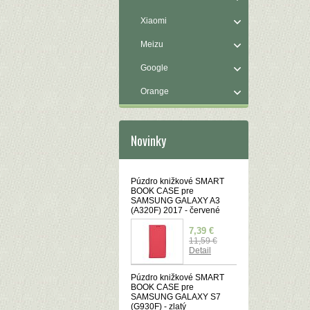
Xiaomi
Meizu
Google
Orange
Novinky
Púzdro knižkové SMART
BOOK CASE pre
SAMSUNG GALAXY A3
(A320F) 2017 - červené
7,39 €
11,59 €
Detail
Púzdro knižkové SMART
BOOK CASE pre
SAMSUNG GALAXY S7
(G930F) - zlatý