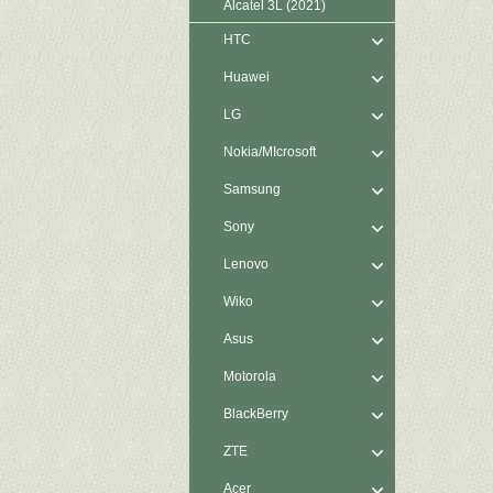
Alcatel 3L (2021)
HTC
Huawei
LG
Nokia/MIcrosoft
Samsung
Sony
Lenovo
Wiko
Asus
Motorola
BlackBerry
ZTE
Acer