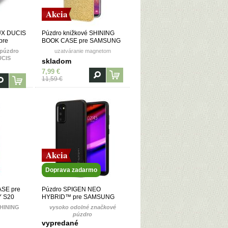
Akcia
UX DUCIS
Púzdro knižkové SHINING
pre
BOOK CASE pre SAMSUNG
S20 -
GALAXY S20 - zlaté
 púzdro
uzatváranie magnetom
UCIS
skladom
7,99 €
11,59 €
Akcia
Doprava zadarmo
ASE pre
Púzdro SPIGEN NEO
 S20
HYBRID™ pre SAMSUNG
rieborné
GALAXY S20 - gunmetal
HINING
vysoko odolné značkové
púzdro
vypredané