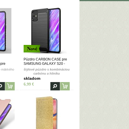
Nové
Púzdro CARBON CASE pre
pre
SAMSUNG GALAXY S20 -
S20 -
čierne
ho mäkkého
štýlové púzdro s kombináciou
carbónu a hliníku
skladom
6,99 €