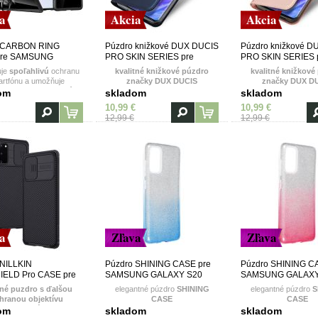
a
Akcia
Akcia
 CARBON RING
Púzdro knižkové DUX DUCIS
Púzdro knižkové D
pre SAMSUNG
PRO SKIN SERIES pre
PRO SKIN SERIES 
 S20 - čierne
SAMSUNG GALAXY S20 -
SAMSUNG GALAXY 
uje
spoľahlivú
ochranu
kvalitné knižkové púzdro
kvalitné knižkové
modré
ružové
rtfónu a umožňuje
značky DUX DUCIS
značky DUX D
nenie na
magnetický
om
skladom
skladom
držiak
10,99 €
10,99 €
12,99 €
12,99 €
a
Zľava
Zľava
 NILLKIN
Púzdro SHINING CASE pre
Púzdro SHINING C
ELD Pro CASE pre
SAMSUNG GALAXY S20
SAMSUNG GALAXY
NG GALAXY S20 -
(G980F) - modro strieborné
(G980F) - ružovo st
né puzdro s ďalšou
elegantné púzdro
SHINING
elegantné púzdro
S
hranou objektívu
CASE
CASE
fotoaparátu
om
skladom
skladom