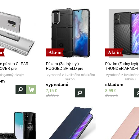
a
Akcia
Akcia
vé púzdro CLEAR
Púzdro (Zadný kryt)
Púzdro (Zadný kryt)
OVER pre
RUGGED SHIELD pre
THUNDER ARMOR 
NG GALAXY S20 -
SAMSUNG GALAXY S20 -
SAMSUNG GALAXY 
elegantný dizajm
vyrobené z kvalitného mäkkého
vyrobené z kvalitné
rné
čierne
čierne
silikónu
silikónu
om
vypredané
skladom
7,15 €
8,99 €
10,99 €
10,25 €