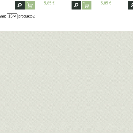
5,85 €
5,85 €
anu:
produktov.