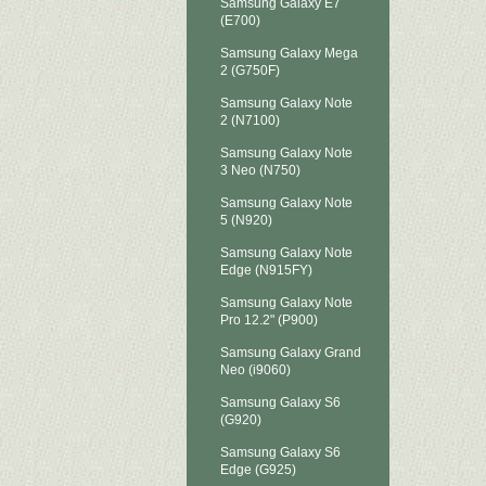
Samsung Galaxy E7
(E700)
Samsung Galaxy Mega
2 (G750F)
Samsung Galaxy Note
2 (N7100)
Samsung Galaxy Note
3 Neo (N750)
Samsung Galaxy Note
5 (N920)
Samsung Galaxy Note
Edge (N915FY)
Samsung Galaxy Note
Pro 12.2" (P900)
Samsung Galaxy Grand
Neo (i9060)
Samsung Galaxy S6
(G920)
Samsung Galaxy S6
Edge (G925)