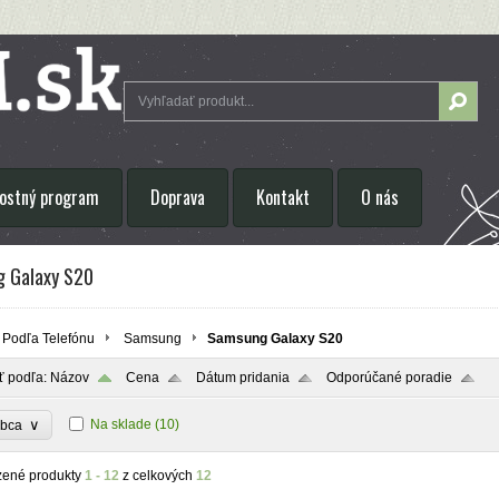
ostný program
Doprava
Kontakt
O nás
 Galaxy S20
Podľa Telefónu
Samsung
Samsung Galaxy S20
ť podľa:
Názov
Cena
Dátum pridania
Odporúčané poradie
∨
Na sklade
(10)
obca
zené produkty
1 - 12
z celkových
12