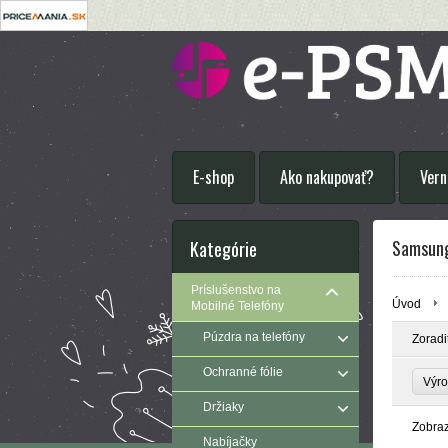
E-shop
Ako nakupovať?
Vern
Samsung
Kategórie
Príslušenstvo na
Úvod
Mobilné Telefóny
Púzdra na telefóny
Zoradi
Ochranné fólie
Výr
Držiaky
Zobra
Nabíjačky