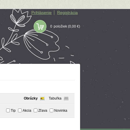
Prihlásenie
Registrácia
0
položiek
(0,00 €)
Obrázky
Tabuľka
Tip
Akcia
Zľava
Novinka