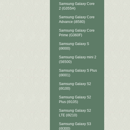
Samsung Galaxy Core
2 (G355H)
Samsung Galaxy Core
Advance (i8580)
Samsung Galaxy Core
Prime (G360F)
Samsung Galaxy S
(i9000)
Samsung Galaxy mini 2
(S6500)
Samsung Galaxy S Plus
(i9001)
Samsung Galaxy S2
(i9100)
Samsung Galaxy S2
Plus (i9105)
Samsung Galaxy S2
LTE (i9210)
Samsung Galaxy S3
(i9300)