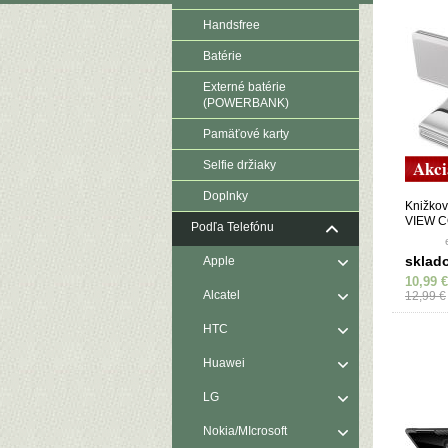
Handsfree
Batérie
Externé batérie
(POWERBANK)
Pamäťové karty
Akci
Selfie držiaky
Doplnky
Knižko
VIEW C
Podľa Telefónu
SAMSU
striebo
sklad
Apple
10,99 €
Alcatel
12,99 €
HTC
Huawei
LG
Nokia/MIcrosoft