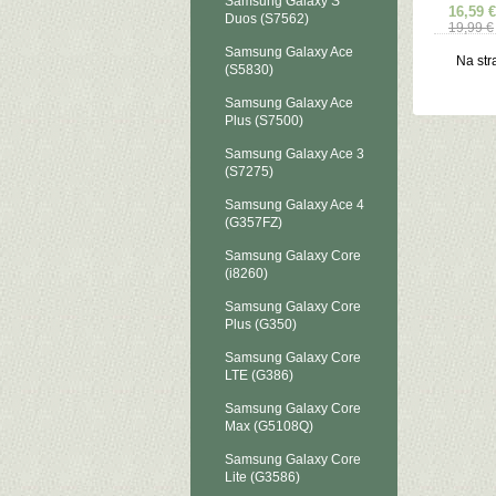
Samsung Galaxy S
16,59 €
Duos (S7562)
19,99 €
Samsung Galaxy Ace
Na str
(S5830)
Samsung Galaxy Ace
Plus (S7500)
Samsung Galaxy Ace 3
(S7275)
Samsung Galaxy Ace 4
(G357FZ)
Samsung Galaxy Core
(i8260)
Samsung Galaxy Core
Plus (G350)
Samsung Galaxy Core
LTE (G386)
Samsung Galaxy Core
Max (G5108Q)
Samsung Galaxy Core
Lite (G3586)