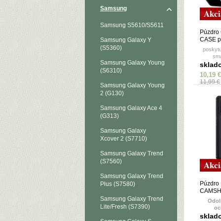
Samsung
Akci
Samsung S5610/S5611
Púzdro
CASE 
Samsung Galaxy Y
GALAXY
(S5360)
poskyt
sma
Samsung Galaxy Young
upev
sklad
(S6310)
10,19 €
11,99 €
Samsung Galaxy Young
2 (G130)
Samsung Galaxy Ace 4
(G313)
Samsung Galaxy
Xcover 2 (S7710)
Samsung Galaxy Trend
(S7560)
Akci
Samsung Galaxy Trend
Púzdro
Plus (S7580)
CAMSHI
SAMSU
Samsung Galaxy Trend
Odol
čierne
Lite/Fresh (S7390)
oc
sklad