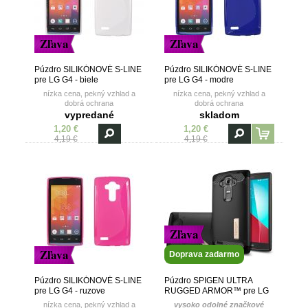
Zľava
Zľava
Púzdro SILIKÓNOVÉ S-LINE
Púzdro SILIKÓNOVÉ S-LINE
pre LG G4 - biele
pre LG G4 - modre
nízka cena, pekný vzhlad a
nízka cena, pekný vzhlad a
dobrá ochrana
dobrá ochrana
vypredané
skladom
1,20 €
1,20 €
4,19 €
4,19 €
Zľava
Zľava
Doprava zadarmo
Púzdro SILIKÓNOVÉ S-LINE
Púzdro SPIGEN ULTRA
pre LG G4 - ruzove
RUGGED ARMOR™ pre LG
G4 - čierne
nízka cena, pekný vzhlad a
vysoko odolné značkové