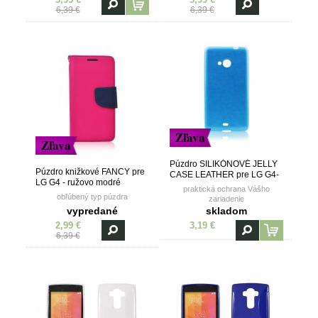
6,39 €
6,39 €
Zľava
Zľava
Púzdro SILIKÓNOVÉ JELLY
Púzdro knižkové FANCY pre
CASE LEATHER pre LG G4-
LG G4 - ružovo modré
modré
praktická ochrana Vášho
obľúbený typ púzdra
zariadenie
vypredané
skladom
2,99 €
3,19 €
6,39 €