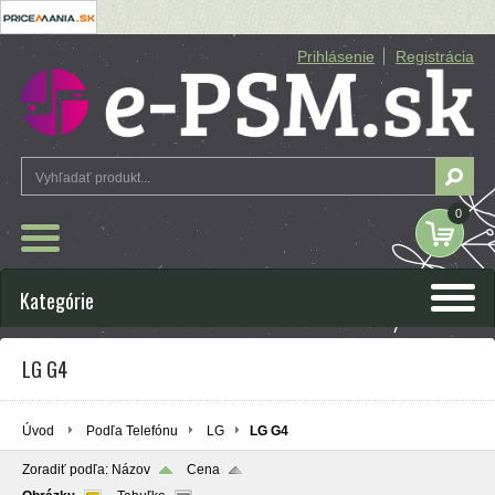
Prihlásenie
Registrácia
0
Kategórie
LG G4
Úvod
Podľa Telefónu
LG
LG G4
Zoradiť podľa:
Názov
Cena