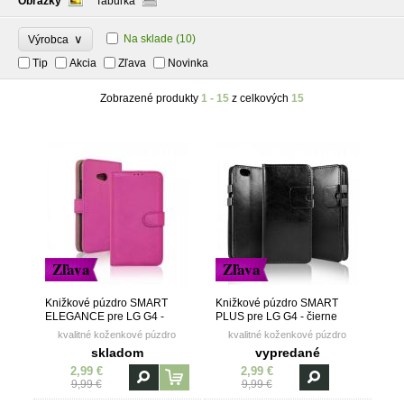
Obrázky
Tabuľka
∨
Na sklade
(10)
Výrobca
Tip
Akcia
Zľava
Novinka
Zobrazené produkty
1 - 15
z celkových
15
Zľava
Zľava
Knižkové púzdro SMART
Knižkové púzdro SMART
ELEGANCE pre LG G4 -
PLUS pre LG G4 - čierne
ružové(amarant)
kvalitné koženkové púzdro
kvalitné koženkové púzdro
skladom
vypredané
2,99 €
2,99 €
9,99 €
9,99 €