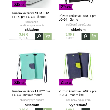
Zľava
Zľava
Púzdro knižkové SLIM FLIP
Púzdro knižkové FANCY pre
FLEXI pre LG G4 - čierne
LG G4 - čierne
ultra tenké
obľúbený typ púzdra
kvalitné spracovanie
vanička z TPU (termoplastický
skladom
skladom
polyuretán)
3,99 €
3,99 €
5,99 €
6,39 €
Zľava
Zľava
Púzdro knižkové FANCY pre
Púzdro knižkové FANCY pre
LG G4 - mätovo modré
LG G4 - modro žlté
obľúbený typ púzdra
obľúbený typ púzdra
skladom
vypredané
3,99 €
3,99 €