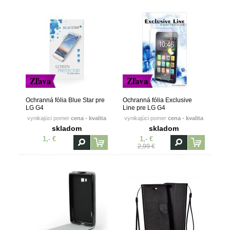
Zľava
Zľava
Ochranná fólia Blue Star pre
Ochranná fólia Exclusive
LG G4
Line pre LG G4
vynikajúci pomer
cena - kvalita
vynikajúci pomer
cena - kvalita
skladom
skladom
1,- €
1,- €
2,99 €