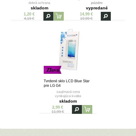
dobrá ochrana
púzdro
skladom
vypredané
1,20 €
14,99 €
4,19 €
19,99 €
Zľava
Tvrdené sklo LCD Blue Star
pre LG G4
zaujímavá cena
vynikajúca kvalita
skladom
2,99 €
11,99 €