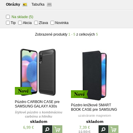
Obrázky
Tabuľka
Na sklade
(5)
Tip
Akcia
Zľava
Novinka
Zobrazené produkty
1 - 5
z celkových
5
Nové
Nové
Púzdro CARBON CASE pre
Púzdro knižkové SMART
SAMSUNG GALAXY A30s
BOOK CASE pre SAMSUNG
(A307F) - čierne
štýlové púzdro s kombináciou
GALAXY A30s (A307F) -
uzatváranie magnetom
carbónu a hliníku
čierne
skladom
skladom
6,99 €
7,39 €
11,59 €