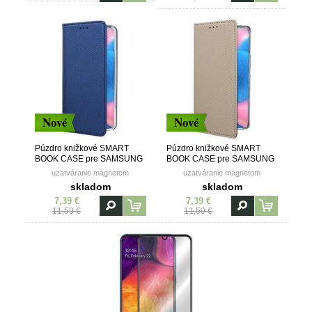
Nové
Nové
Púzdro knižkové SMART
Púzdro knižkové SMART
BOOK CASE pre SAMSUNG
BOOK CASE pre SAMSUNG
GALAXY A30s (A307F) -
GALAXY A30s (A307F) -
uzatváranie magnetom
uzatváranie magnetom
modré
zlaté
skladom
skladom
7,39 €
7,39 €
11,59 €
11,59 €