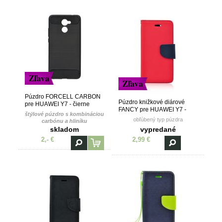
Zľava
Zľava
Púzdro FORCELL CARBON
Púzdro knižkové diárové
pre HUAWEI Y7 - čierne
FANCY pre HUAWEI Y7 -
štýlové púzdro s kombináciou
červeno modré
obľúbený typ púzdra
carbónu a hliníku
skladom
vypredané
2,- €
2,99 €