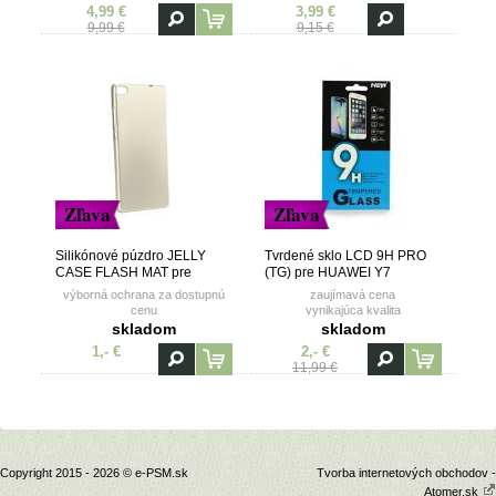
magnetom
4,99 €
3,99 €
9,99 €
9,15 €
Zľava
Zľava
Silikónové púzdro JELLY
Tvrdené sklo LCD 9H PRO
CASE FLASH MAT pre
(TG) pre HUAWEI Y7
HUAWEI Y7 - zlaté
výborná ochrana za dostupnú
zaujímavá cena
cenu
vynikajúca kvalita
skladom
skladom
1,- €
2,- €
11,99 €
Copyright 2015 - 2026 © e-PSM.sk
Tvorba internetových obchodov -
Atomer.sk