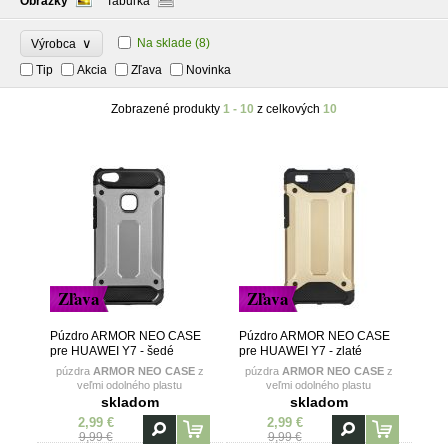
Obrázky
Tabuľka
∨
Na sklade
(8)
Výrobca
Tip
Akcia
Zľava
Novinka
Zobrazené produkty
1 - 10
z celkových
10
Zľava
Zľava
Púzdro ARMOR NEO CASE
Púzdro ARMOR NEO CASE
pre HUAWEI Y7 - šedé
pre HUAWEI Y7 - zlaté
púzdra
ARMOR NEO CASE
z
púzdra
ARMOR NEO CASE
z
veľmi odolného plastu
veľmi odolného plastu
skladom
skladom
2,99 €
2,99 €
9,99 €
9,99 €