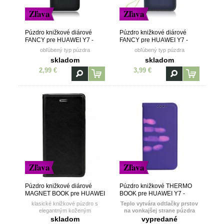
Zľava
Zľava
Púzdro knižkové diárové
Púzdro knižkové diárové
FANCY pre HUAWEI Y7 -
FANCY pre HUAWEI Y7 -
čierne
modro zelené
obľúbený typ púzdra
obľúbený typ púzdra
skladom
skladom
2,99 €
3,99 €
Zľava
Zľava
Púzdro knižkové diárové
Púzdro knižkové THERMO
MAGNET BOOK pre HUAWEI
BOOK pre HUAWEI Y7 -
Y7 - čierne
fialové
klasické knižkové púzdro s
Teplo vytvára odtlačky prstov
elegantným koženým
na vonkajšej strane púzdra
prešívaním a kvalitným
skladom
vypredané