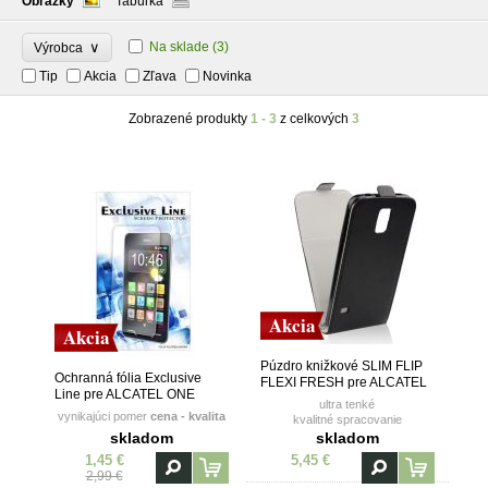
Obrázky
Tabuľka
∨
Na sklade
(3)
Výrobca
Tip
Akcia
Zľava
Novinka
Zobrazené produkty
1 - 3
z celkových
3
Akcia
Akcia
Púzdro knižkové SLIM FLIP
Ochranná fólia Exclusive
FLEXI FRESH pre ALCATEL
Line pre ALCATEL ONE
ONE TOUCH C5 (5036D) -
ultra tenké
TOUCH POP C5 (OT5036D)
čierne
vynikajúci pomer
cena - kvalita
kvalitné spracovanie
vanička z TPU (termoplastický
skladom
skladom
polyuretán)
1,45 €
5,45 €
2,99 €