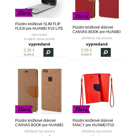
Zľava
Zľava
Púzdro knižkové SLIM FLIP
Púzdro knižkové diárové
FLEXI pre HUAWEI P10 LITE
CANVAS BOOK pre HUAWEI
- čierne
ultra tenké
P10 LITE - červené
obľúbený typ púzdra
kvalitné spracovanie
vanička z TPU (termoplastický
vypredané
vypredané
polyuretán)
2,50 €
5,99 €
5,99 €
9,99 €
Zľava
Zľava
Púzdro knižkové diárové
Púzdro knižkové diárové
CANVAS BOOK pre HUAWEI
FANCY pre HUAWEI P10
P10 LITE - zlaté
LITE - červeno modré
obľúbený typ púzdra
obľúbený typ púzdra