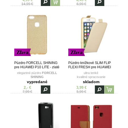
14,99 €
6,99 €
Zľava
Zľava
Púzdro FORCELL SHINING
Púzdro knižkové SLIM FLIP
pre HUAWEI P10 LITE - zlaté
FLEXI FRESH pre HUAWEI
P10 LITE - zlaté
elegantné púzdro
FORCELL
ultra tenké
SHINING
kvalitné spracovanie
vanička z TPU (termoplastický
vypredané
skladom
polyuretán)
2,- €
3,99 €
7,99 €
5,99 €