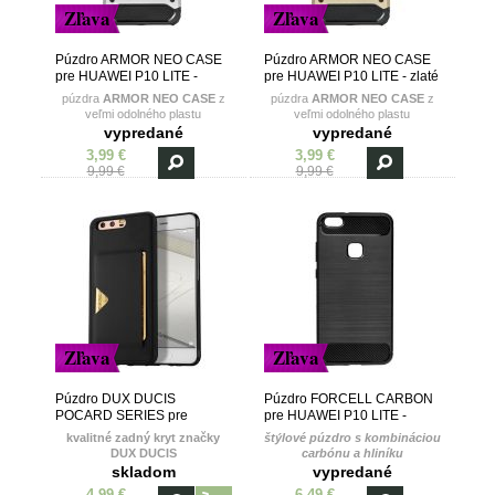
Zľava
Zľava
Púzdro ARMOR NEO CASE
Púzdro ARMOR NEO CASE
pre HUAWEI P10 LITE -
pre HUAWEI P10 LITE - zlaté
strieborné
púzdra
ARMOR NEO CASE
z
púzdra
ARMOR NEO CASE
z
veľmi odolného plastu
veľmi odolného plastu
vypredané
vypredané
3,99 €
3,99 €
9,99 €
9,99 €
Zľava
Zľava
Púzdro DUX DUCIS
Púzdro FORCELL CARBON
POCARD SERIES pre
pre HUAWEI P10 LITE -
HUAWEI P10 LITE - čierne
čierne
kvalitné zadný kryt značky
štýlové púzdro s kombináciou
DUX DUCIS
carbónu a hliníku
skladom
vypredané
4,99 €
6,49 €