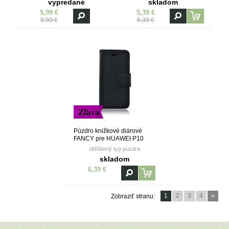
vypredané
skladom
5,99 €
5,39 €
9,99 €
6,39 €
Zľava
Púzdro knižkové diárové
FANCY pre HUAWEI P10
LITE - čierne
obľúbený typ púzdra
skladom
6,39 €
1
2
3
4
»
Zobraziť stranu: