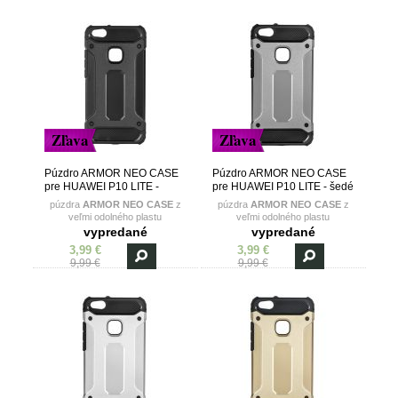
Zľava
Zľava
Púzdro ARMOR NEO CASE
Púzdro ARMOR NEO CASE
pre HUAWEI P10 LITE -
pre HUAWEI P10 LITE - šedé
čierne
púzdra
ARMOR NEO CASE
z
púzdra
ARMOR NEO CASE
z
veľmi odolného plastu
veľmi odolného plastu
vypredané
vypredané
3,99 €
3,99 €
9,99 €
9,99 €