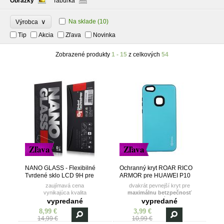
Obrázky
Tabuľka
∨
Na sklade
(10)
Výrobca
Tip
Akcia
Zľava
Novinka
Zobrazené produkty
1 - 15
z celkových
54
Zľava
Zľava
NANO GLASS - Flexibilné
Ochranný kryt ROAR RICO
Tvrdené sklo LCD 9H pre
ARMOR pre HUAWEI P10
HUAWEI P10 LITE
LITE - tyrkysový
zaujímavá cena
dvakrát pevnejší kryt pre
vynikajúca kvalita
maximálnu betzpečnosť
smartfónu
vypredané
vypredané
8,99 €
3,99 €
14,99 €
10,99 €