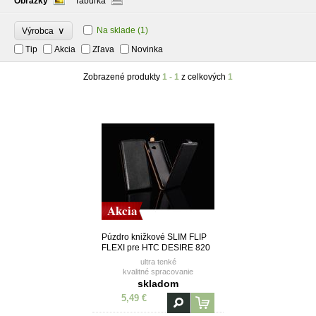
Obrázky
Tabuľka
∨
Na sklade
(1)
Výrobca
Tip
Akcia
Zľava
Novinka
Zobrazené produkty
1 - 1
z celkových
1
Akcia
Púzdro knižkové SLIM FLIP
FLEXI pre HTC DESIRE 820
MINI - čierne
ultra tenké
kvalitné spracovanie
vanička z TPU (termoplastický
skladom
polyuretán)
5,49 €