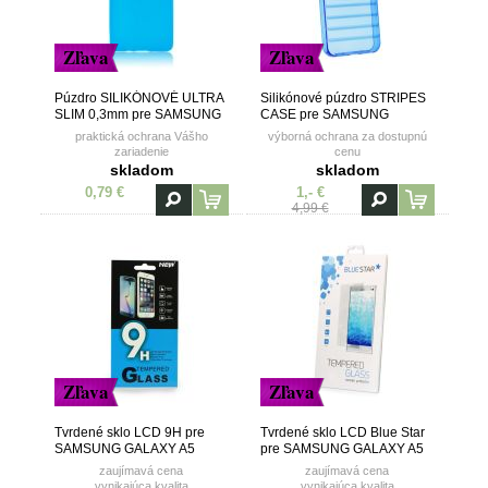
Zľava
Zľava
Púzdro SILIKÓNOVÉ ULTRA
Silikónové púzdro STRIPES
SLIM 0,3mm pre SAMSUNG
CASE pre SAMSUNG
GALAXY A5 (A500) - modré
GALAXY A5 (A500) - modré
praktická ochrana Vášho
výborná ochrana za dostupnú
zariadenie
cenu
skladom
skladom
0,79 €
1,- €
4,99 €
Zľava
Zľava
Tvrdené sklo LCD 9H pre
Tvrdené sklo LCD Blue Star
SAMSUNG GALAXY A5
pre SAMSUNG GALAXY A5
(A500)
(A500)
zaujímavá cena
zaujímavá cena
vynikajúca kvalita
vynikajúca kvalita