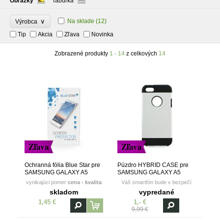
Obrázky
Tabuľka
∨
Na sklade
(12)
Výrobca
Tip
Akcia
Zľava
Novinka
Zobrazené produkty
1 - 14
z celkových
14
Zľava
Zľava
Ochranná fólia Blue Star pre
Púzdro HYBRID CASE pre
SAMSUNG GALAXY A5
SAMSUNG GALAXY A5
(A500)
(A500) - biele
vynikajúci pomer
cena - kvalita
Váš smartfón bude v bezpečí
skladom
vypredané
1,45 €
1,- €
9,99 €