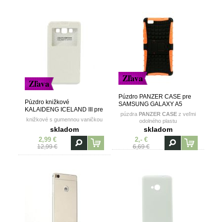
Zľava
Zľava
Púzdro PANZER CASE pre
Púzdro knižkové
SAMSUNG GALAXY A5
KALAIDENG ICELAND III pre
(A500) - oranžovo čierne
púzdra
PANZER CASE
z veľmi
SAMSUNG GALAXY A5
knižkové s gumennou vaničkou
odolného plastu
(A500) - biele
skladom
skladom
2,99 €
2,- €
12,99 €
6,69 €