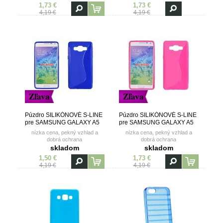
1,73 €
1,73 €
4,19 €
4,19 €
Zľava
Zľava
Púzdro SILIKÓNOVÉ S-LINE
Púzdro SILIKÓNOVÉ S-LINE
pre SAMSUNG GALAXY A5
pre SAMSUNG GALAXY A5
(A500) - modré
(A500) - ružové
nízka cena, pekný vzhlad a
nízka cena, pekný vzhlad a
dobrá ochrana
dobrá ochrana
skladom
skladom
1,50 €
1,73 €
4,19 €
4,19 €