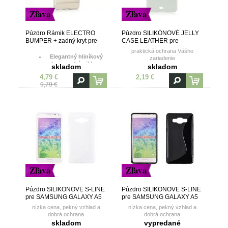
Zľava
Zľava
Púzdro Rámik ELECTRO
Púzdro SILIKÓNOVÉ JELLY
BUMPER + zadný kryt pre
CASE LEATHER pre
SAMSUNG GALAXY A5
SAMSUNG GALAXY A5
praktická ochrana Vášho
(A500) - strieborné
(A500) - biele
Elegantný hliníkový
zariadenie
bumper (rámik) so
skladom
skladom
zvýšenými hranami
4,79 €
2,19 €
9,79 €
Zľava
Zľava
Púzdro SILIKÓNOVÉ S-LINE
Púzdro SILIKÓNOVÉ S-LINE
pre SAMSUNG GALAXY A5
pre SAMSUNG GALAXY A5
(A500) - biele
(A500) - čierne
nízka cena, pekný vzhlad a
nízka cena, pekný vzhlad a
dobrá ochrana
dobrá ochrana
skladom
vypredané