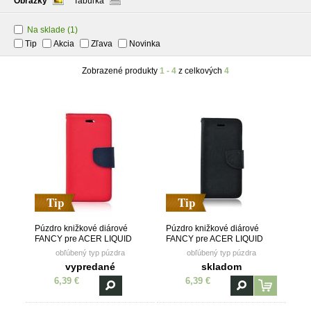
Obrázky
Tabuľka
Na sklade
(1)
Tip
Akcia
Zľava
Novinka
Zobrazené produkty
1 - 4
z celkových
4
Tip
Tip
Púzdro knižkové diárové
Púzdro knižkové diárové
FANCY pre ACER LIQUID
FANCY pre ACER LIQUID
Z530/Z530S - červeno modré
Z530/Z530S - čierne
obľúbený typ púzdra
obľúbený typ púzdra
vypredané
skladom
6,39 €
6,39 €