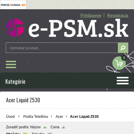
Prihlásenie
Registrácia
0
Kategórie
Acer Liquid Z530
Úvod
Podľa Telefónu
Acer
Acer Liquid Z530
Zoradiť podľa:
Názov
Cena