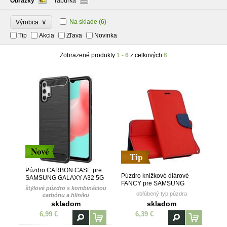
Obrázky
Tabuľka
∨
Na sklade
(6)
Výrobca
Tip
Akcia
Zľava
Novinka
Zobrazené produkty
1 - 6
z celkových
6
Nové
Tip
Púzdro CARBON CASE pre
Púzdro knižkové diárové
SAMSUNG GALAXY A32 5G
FANCY pre SAMSUNG
- čierne
štýlové púzdro s kombináciou
GALAXY A32 5G - červeno
obľúbený typ púzdra
carbónu a hliníku
modré
skladom
skladom
6,99 €
6,39 €