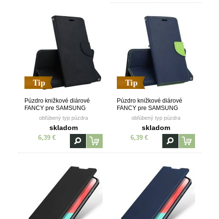
Tip
Tip
Púzdro knižkové diárové
Púzdro knižkové diárové
FANCY pre SAMSUNG
FANCY pre SAMSUNG
GALAXY A32 5G - čierne
GALAXY A32 5G - modro žlté
obľúbený typ púzdra
obľúbený typ púzdra
skladom
skladom
6,39 €
6,39 €