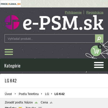
Prihlásenie
Registrácia
0
Kategórie
LG K42
Úvod
Podľa Telefónu
LG
LG K42
Zoradiť podľa:
Názov
Cena