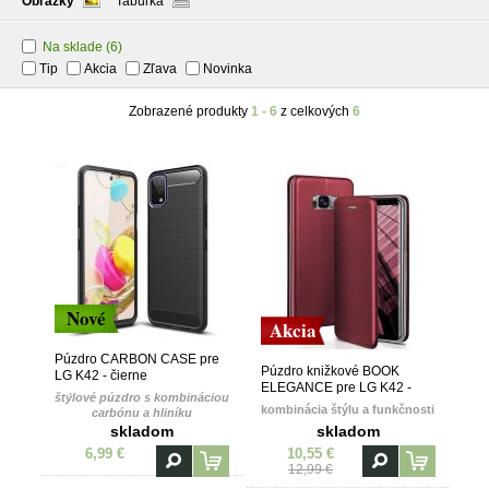
Obrázky
Tabuľka
Na sklade
(6)
Tip
Akcia
Zľava
Novinka
Zobrazené produkty
1 - 6
z celkových
6
Nové
Akcia
Púzdro CARBON CASE pre
Púzdro knižkové BOOK
LG K42 - čierne
ELEGANCE pre LG K42 -
štýlové púzdro s kombináciou
bordové
kombinácia štýlu a funkčnosti
carbónu a hliníku
skladom
skladom
6,99 €
10,55 €
12,99 €