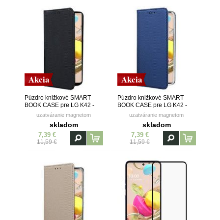
Akcia
Akcia
Púzdro knižkové SMART
Púzdro knižkové SMART
BOOK CASE pre LG K42 -
BOOK CASE pre LG K42 -
čierne
modré
uzatváranie magnetom
uzatváranie magnetom
skladom
skladom
7,39 €
7,39 €
11,59 €
11,59 €