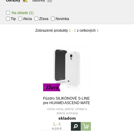
Obrázky
Tabuľka
Na sklade
(1)
Tip
Akcia
Zľava
Novinka
Zobrazené produkty
1 - 1
z celkových
1
Zľava
Púzdro SILIKÓNOVÉ S-LINE
pre HUAWEI ASCEND MATE
- biele
nízka cena, pekný vzhlad a
dobrá ochrana
skladom
1,- €
4,19 €