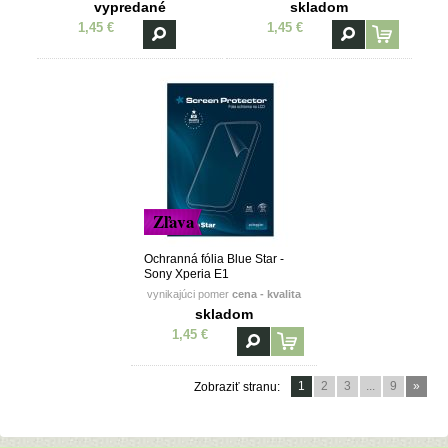
vypredané
skladom
1,45 €
1,45 €
Zľava
Ochranná fólia Blue Star -
Sony Xperia E1
vynikajúci pomer
cena - kvalita
skladom
1,45 €
1
2
3
...
9
»
Zobraziť stranu: