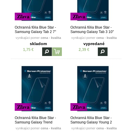
Zľava
Zľava
Ochranná fólia Blue Star -
Ochranná fólia Blue Star -
Samsung Galaxy Tab 2 7"
Samsung Galaxy Tab 3 10"
(P3100)
(P5200)
vynikajúci pomer
cena - kvalita
vynikajúci pomer
cena - kvalita
skladom
vypredané
1,75 €
2,39 €
Zľava
Zľava
Ochranná fólia Blue Star -
Ochranná fólia Blue Star -
Samsung Galaxy Trend
Samsung Galaxy Young 2
(S7560) / Trend Plus (S7580)
(G130)
vynikajúci pomer
cena - kvalita
vynikajúci pomer
cena - kvalita