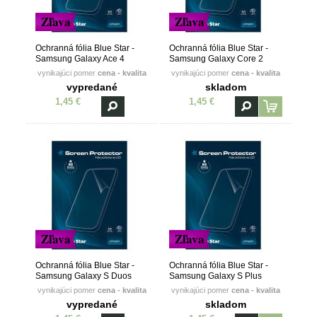
Zľava
Zľava
Ochranná fólia Blue Star -
Ochranná fólia Blue Star -
Samsung Galaxy Ace 4
Samsung Galaxy Core 2
(G357FZ)
(G355H)
vynikajúci pomer
cena - kvalita
vynikajúci pomer
cena - kvalita
vypredané
skladom
1,45 €
1,45 €
Zľava
Zľava
Ochranná fólia Blue Star -
Ochranná fólia Blue Star -
Samsung Galaxy S Duos
Samsung Galaxy S Plus
(S7562)
(i9001)
vynikajúci pomer
cena - kvalita
vynikajúci pomer
cena - kvalita
vypredané
skladom