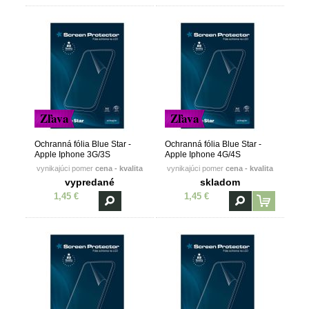
Zľava
Zľava
Ochranná fólia Blue Star -
Ochranná fólia Blue Star -
Apple Iphone 3G/3S
Apple Iphone 4G/4S
vynikajúci pomer
cena - kvalita
vynikajúci pomer
cena - kvalita
vypredané
skladom
1,45 €
1,45 €