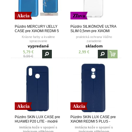
Akcia
Zľava
Púzdro MERCURY iJELLY
Púzdro SILIKÓNOVÉ ULTRA
CASE pre XIAOMI REDMI 5
SLIM 0,5mm pre XIAOMI
PLUS - modré
REDMI 5 PLUS -
Krásne farby a kvalitne
praktická ochrana Vášho
transparentné
spracovanie
zariadenie
vypredané
skladom
5,79 €
2,99 €
9,99 €
Akcia
Akcia
Púzdro SKIN LUX CASE pre
Púzdro SKIN LUX CASE pre
HUAWEI P20 LITE - modré
XIAOMI REDMI 5 PLUS -
modré
imitácia kože v spojení s
imitácia kože v spojení s
trvácnym silikónom
trvácnym silikónom