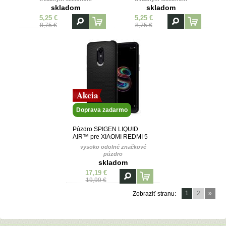
skladom
skladom
5,25 €
5,25 €
8,75 €
8,75 €
Akcia
Doprava zadarmo
Púzdro SPIGEN LIQUID
AIR™ pre XIAOMI REDMI 5
PLUS - čierne
vysoko odolné značkové
púzdro
skladom
17,19 €
19,99 €
1
2
»
Zobraziť stranu: