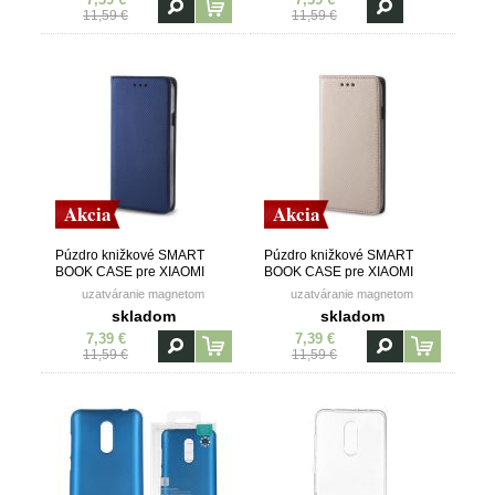
11,59 €
11,59 €
Akcia
Akcia
Púzdro knižkové SMART
Púzdro knižkové SMART
BOOK CASE pre XIAOMI
BOOK CASE pre XIAOMI
REDMI 5 PLUS - modré
REDMI 5 PLUS - zlaté
uzatváranie magnetom
uzatváranie magnetom
skladom
skladom
7,39 €
7,39 €
11,59 €
11,59 €