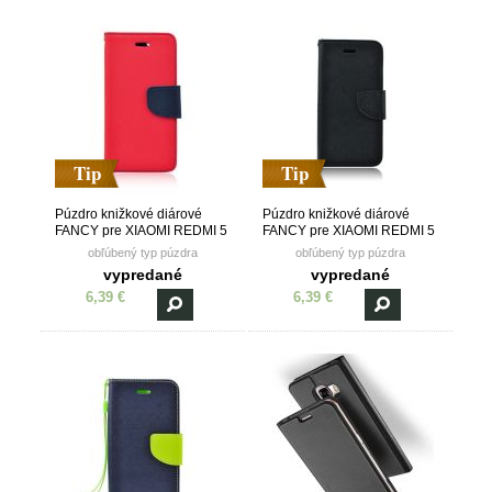
Tip
Tip
Púzdro knižkové diárové
Púzdro knižkové diárové
FANCY pre XIAOMI REDMI 5
FANCY pre XIAOMI REDMI 5
PLUS - červeno modré
PLUS - čierne
obľúbený typ púzdra
obľúbený typ púzdra
vypredané
vypredané
6,39 €
6,39 €