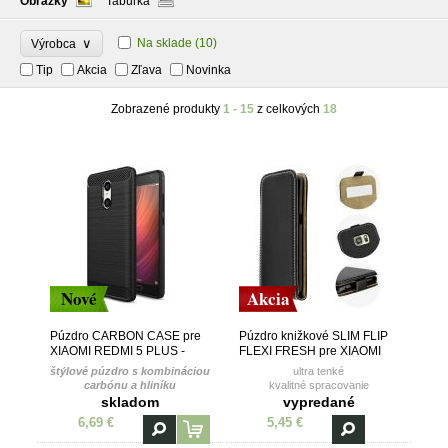
Obrázky
Tabuľka
∨
Na sklade
(10)
Výrobca
Tip
Akcia
Zľava
Novinka
Zobrazené produkty
1 - 15
z celkových
18
Nové
Akcia
Púzdro CARBON CASE pre
Púzdro knižkové SLIM FLIP
XIAOMI REDMI 5 PLUS -
FLEXI FRESH pre XIAOMI
čierne
REDMI 5 PLUS - čierne
štýlové púzdro s kombináciou
ultra tenké
carbónu a hliníku
kvalitné spracovanie
vanička z TPU (termoplastický
skladom
vypredané
polyuretán)
6,69 €
5,45 €