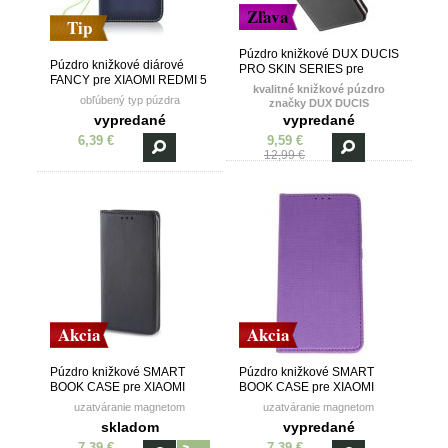
Zľava
Tip
Púzdro knižkové DUX DUCIS
Púzdro knižkové diárové
PRO SKIN SERIES pre
FANCY pre XIAOMI REDMI 5
XIAOMI REDMI 5 PLUS -
kvalitné knižkové púzdro
PLUS - modro žlté
čierne
obľúbený typ púzdra
značky DUX DUCIS
vypredané
vypredané
6,39 €
9,59 €
12,99 €
Akcia
Akcia
Púzdro knižkové SMART
Púzdro knižkové SMART
BOOK CASE pre XIAOMI
BOOK CASE pre XIAOMI
REDMI 5 PLUS - čierne
REDMI 5 PLUS - fialové
uzatváranie magnetom
uzatváranie magnetom
skladom
vypredané
7,39 €
7,39 €