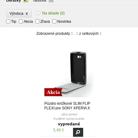
Obrázky
Tabuľka
∨
Na sklade
(0)
Výrobca
Tip
Akcia
Zľava
Novinka
Zobrazené produkty
1 - 1
z celkových
1
Akcia
Púzdro knižkové SLIM FLIP
FLEXI pre SONY XPERIA X
PERFORMANCE - čierne
ultra tenké
kvalitné spracovanie
vanička z TPU (termoplastický
vypredané
polyuretán)
5,49 €