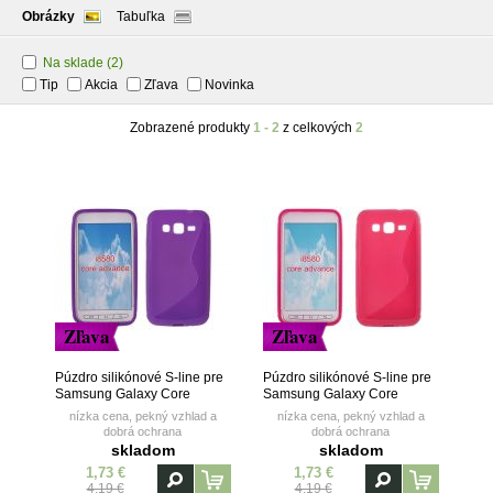
Obrázky
Tabuľka
Na sklade
(2)
Tip
Akcia
Zľava
Novinka
Zobrazené produkty
1 - 2
z celkových
2
Zľava
Zľava
Púzdro silikónové S-line pre
Púzdro silikónové S-line pre
Samsung Galaxy Core
Samsung Galaxy Core
Advance (i8580) - fialové
Advance (i8580) - ružové
nízka cena, pekný vzhlad a
nízka cena, pekný vzhlad a
dobrá ochrana
dobrá ochrana
skladom
skladom
1,73 €
1,73 €
4,19 €
4,19 €