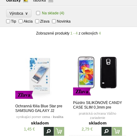
Obrázky
Tabuľka
∨
Na sklade
(4)
Výrobca
Tip
Akcia
Zľava
Novinka
Zobrazené produkty
1 - 4
z celkových
4
Zľava
Zľava
Púzdro SILIKÓNOVÉ CANDY
Ochranná fólia Blue Star pre
CASE SLIM 0,3mm pre
SAMSUNG GALAXY J2
SAMSUNG GALAXY J2
praktická ochrana Vášho
(J200)
(J200) - čierne
vynikajúci pomer
cena - kvalita
zariadenie
skladom
skladom
1,45 €
2,79 €