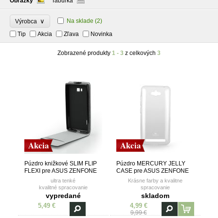
Obrázky
Tabuľka
∨
Na sklade
(2)
Výrobca
Tip
Akcia
Zľava
Novinka
Zobrazené produkty
1 - 3
z celkových
3
Akcia
Akcia
Púzdro knižkové SLIM FLIP
Púzdro MERCURY JELLY
FLEXI pre ASUS ZENFONE
CASE pre ASUS ZENFONE
MAX (ZC550KL) - čierne
MAX (ZC550KL) 2016 -
ultra tenké
Krásne farby a kvalitne
transparentné
kvalitné spracovanie
spracovanie
vanička z TPU (termoplastický
vypredané
skladom
polyuretán)
5,49 €
4,99 €
9,99 €