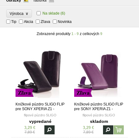
Obrázky
Tabuľka
∨
Na sklade
(6)
Výrobca
Tip
Akcia
Zľava
Novinka
Zobrazené produkty
1 - 9
z celkových
9
Zľava
Zľava
Knižkové púzdro SLIGO FLIP
Knižkové púzdro SLIGO FLIP
pre SONY XPERIA Z1 -
pre SONY XPERIA Z1 -
čierne
fialové
flipové púzdro SLIGO
flipové púzdro SLIGO
vypredané
skladom
3,29 €
3,29 €
7,89 €
7,89 €