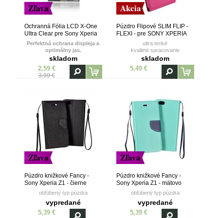
Zľava
Akcia
Ochranná Fólia LCD X-One
Púzdro Flipové SLIM FLIP -
Ultra Clear pre Sony Xperia
FLEXI - pre SONY XPERIA
Z1
Z1 MINI (Z1 COMPACT) -
Perfektná ochrana displeja a
ultra tenké
ružové
optimálny jas.
kvalitné spracovanie
vanička z TPU (termoplastický
skladom
skladom
polyuretán)
2,59 €
5,49 €
3,99 €
Zľava
Zľava
Púzdro knižkové Fancy -
Púzdro knižkové Fancy -
Sony Xperia Z1 - čierne
Sony Xperia Z1 - mätovo
modré
obľúbený typ púzdra
obľúbený typ púzdra
vypredané
vypredané
5,39 €
5,39 €