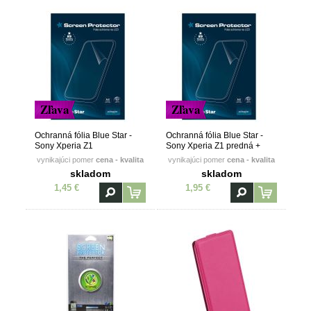
Zľava
Zľava
Ochranná fólia Blue Star -
Ochranná fólia Blue Star -
Sony Xperia Z1
Sony Xperia Z1 predná +
zadná
vynikajúci pomer
cena - kvalita
vynikajúci pomer
cena - kvalita
skladom
skladom
1,45 €
1,95 €