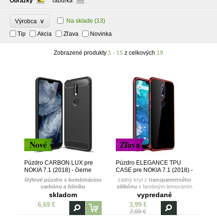
Obrázky
Tabuľka
∨
Na sklade
(13)
Výrobca
Tip
Akcia
Zľava
Novinka
Zobrazené produkty
1 - 15
z celkových
19
Nové
Zľava
Púzdro CARBON LUX pre
Púzdro ELEGANCE TPU
NOKIA 7.1 (2018) - čierne
CASE pre NOKIA 7.1 (2018) -
červené
štýlové púzdro s kombináciou
zadný kryt z
transparentného
carbónu a hliníku
silikónu
s farebným lemovaním
skladom
vypredané
6,69 €
3,99 €
7,99 €