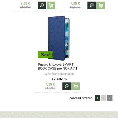
7,39 €
7,39 €
11,59 €
11,59 €
Nové
Púzdro knižkové SMART
BOOK CASE pre NOKIA 7.1
(2018) - modré
uzatváranie magnetom
skladom
7,39 €
11,59 €
1
2
»
Zobraziť stranu: