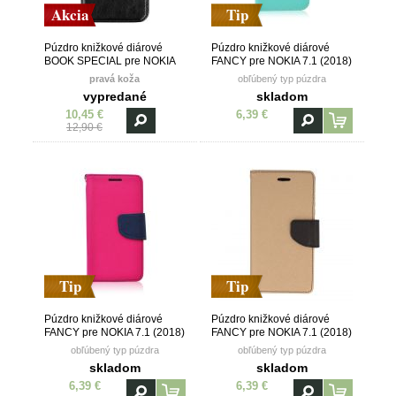
Akcia
Tip
Púzdro knižkové diárové
Púzdro knižkové diárové
BOOK SPECIAL pre NOKIA
FANCY pre NOKIA 7.1 (2018)
7.1 (2018) - čierne
- mätovo modré
pravá koža
obľúbený typ púzdra
vypredané
skladom
10,45 €
6,39 €
12,90 €
Tip
Tip
Púzdro knižkové diárové
Púzdro knižkové diárové
FANCY pre NOKIA 7.1 (2018)
FANCY pre NOKIA 7.1 (2018)
- ružovo modré
- zlato čierne
obľúbený typ púzdra
obľúbený typ púzdra
skladom
skladom
6,39 €
6,39 €