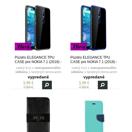
Zľava
Zľava
Púzdro ELEGANCE TPU
Púzdro ELEGANCE TPU
CASE pre NOKIA 7.1 (2018) -
CASE pre NOKIA 7.1 (2018) -
čierne
modré
zadný kryt z
transparentného
zadný kryt z
transparentného
silikónu
s farebným lemovaním
silikónu
s farebným lemovaním
vypredané
vypredané
3,99 €
3,99 €
7,99 €
7,99 €