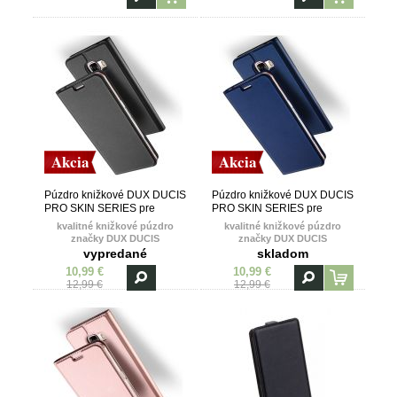
Akcia
Akcia
Púzdro knižkové DUX DUCIS
Púzdro knižkové DUX DUCIS
PRO SKIN SERIES pre
PRO SKIN SERIES pre
NOKIA 7.1 (2018) - čierne
NOKIA 7.1 (2018) - modré
kvalitné knižkové púzdro
kvalitné knižkové púzdro
značky DUX DUCIS
značky DUX DUCIS
vypredané
skladom
10,99 €
10,99 €
12,99 €
12,99 €