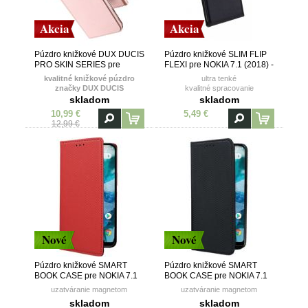
Akcia
Akcia
Púzdro knižkové DUX DUCIS
Púzdro knižkové SLIM FLIP
PRO SKIN SERIES pre
FLEXI pre NOKIA 7.1 (2018) -
NOKIA 7.1 (2018) - ružové
čierne
kvalitné knižkové púzdro
ultra tenké
značky DUX DUCIS
kvalitné spracovanie
vanička z TPU (termoplastický
skladom
skladom
polyuretán)
10,99 €
5,49 €
12,99 €
Nové
Nové
Púzdro knižkové SMART
Púzdro knižkové SMART
BOOK CASE pre NOKIA 7.1
BOOK CASE pre NOKIA 7.1
(2018) - červené
(2018) - čierne
uzatváranie magnetom
uzatváranie magnetom
skladom
skladom