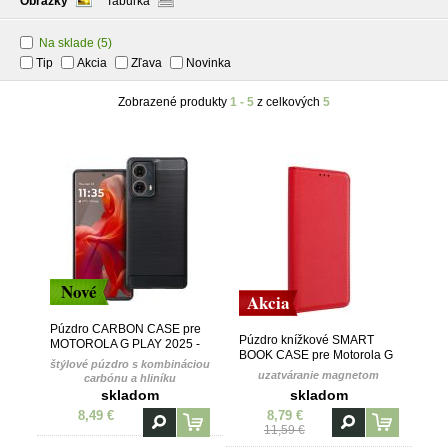
Obrázky
Tabuľka
Na sklade
(5)
Tip
Akcia
Zľava
Novinka
Zobrazené produkty
1 - 5
z celkových
5
Nové
Akcia
Púzdro CARBON CASE pre
Púzdro knížkové SMART
MOTOROLA G PLAY 2025 -
BOOK CASE pre Motorola G
čierne
štýlové púzdro s kombináciou
Play 2025 - červená
uzatváranie magnetom
carbónu a hliníku
skladom
skladom
8,49 €
8,79 €
11,59 €