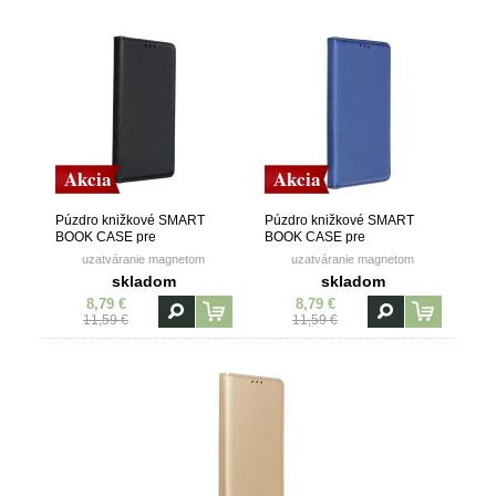
Akcia
Akcia
Púzdro knižkové SMART
Púzdro knižkové SMART
BOOK CASE pre
BOOK CASE pre
MOTOROLA G PLAY 2025 -
MOTOROLA G PLAY 2025 -
uzatváranie magnetom
uzatváranie magnetom
čierne
modré
skladom
skladom
8,79 €
8,79 €
11,59 €
11,59 €