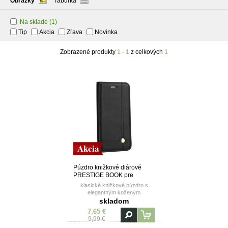
Obrázky
Tabuľka
Na sklade
(1)
Tip
Akcia
Zľava
Novinka
Zobrazené produkty
1 - 1
z celkových
1
Akcia
Púzdro knižkové diárové
PRESTIGE BOOK pre
HUAWEI MATE 20X - čierne
klasické knižkové púzdro s
elegantným koženým
prešívaním a kvalitným
skladom
magnetom
7,65 €
9,99 €